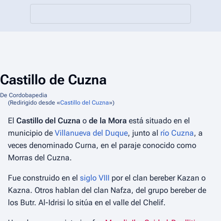
Castillo de Cuzna
De Cordobapedia
(Redirigido desde «
Castillo del Cuzna
»)
El
Castillo del Cuzna
o
de la Mora
está situado en el
municipio de
Villanueva del Duque
, junto al
río Cuzna
, a
veces denominado
Curna
, en el paraje conocido como
Morras del Cuzna
.
Fue construido en el
siglo VIII
por el clan bereber
Kazan
o
Kazna
. Otros hablan del clan
Nafza
, del grupo bereber de
los Butr. Al-Idrisi lo sitúa en el valle del Chelif.