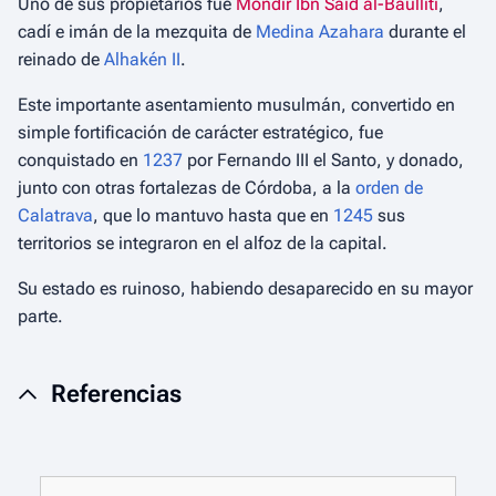
Uno de sus propietarios fue
Mondir Ibn Said al-Baulliti
,
cadí e imán de la mezquita de
Medina Azahara
durante el
reinado de
Alhakén II
.
Este importante asentamiento musulmán, convertido en
simple fortificación de carácter estratégico, fue
conquistado en
1237
por Fernando III el Santo, y donado,
junto con otras fortalezas de Córdoba, a la
orden de
Calatrava
, que lo mantuvo hasta que en
1245
sus
territorios se integraron en el alfoz de la capital.
Su estado es ruinoso, habiendo desaparecido en su mayor
parte.
Referencias