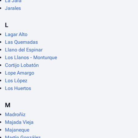
La Jara
Jarales
L
Lagar Alto
Las Quemadas
Llano del Espinar
Los Llanos - Monturque
Cortijo Lobatón
Lope Amargo
Los López
Los Huertos
M
Madroñiz
Majada Vieja
Majaneque
Martín González