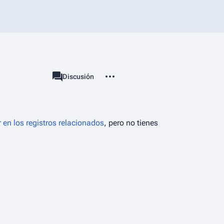
Más acciones
associated-pages
Categoría
Discusión
 en los registros relacionados
, pero no tienes