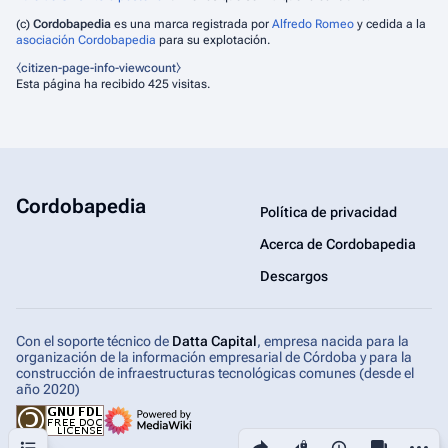
(c)
Cordobapedia
es una marca registrada por
Alfredo Romeo
y cedida a la
asociación Cordobapedia
para su explotación.
⧼citizen-page-info-viewcount⧽
Esta página ha recibido 425 visitas.
Cordobapedia
Política de privacidad
Acerca de Cordobapedia
Descargos
Con el soporte técnico de
Datta Capital
, empresa nacida para la
organización de la información empresarial de Córdoba y para la
construcción de infraestructuras tecnológicas comunes (desde el
año 2020)
Sumario
Comparte esta página
Más ac
Vistas
associated-