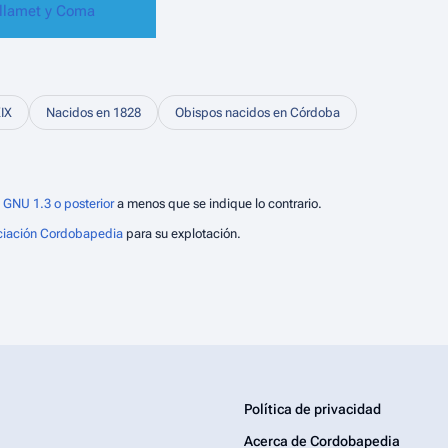
llamet y Coma
XIX
Nacidos en 1828
Obispos nacidos en Córdoba
 GNU 1.3 o posterior
a menos que se indique lo contrario.
ciación Cordobapedia
para su explotación.
Política de privacidad
Acerca de Cordobapedia