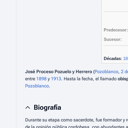
Predecesor:
Sucesor:
Décadas
:
18
José Proceso Pozuelo y Herrero
(
Pozoblanco
,
2 d
entre
1898
y
1913
. Hasta la fecha, el llamado
obis
Pozoblanco
.
Biografía
Durante su etapa como sacerdote, fue formador y r
de la opinión pública cordobesa, con abundantes art