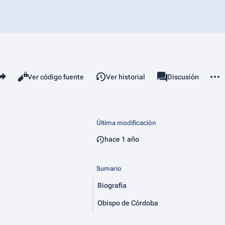
mparte esta página
Más 
Vistas
associated-pages
Leer
Ver código fuente
Ver historial
Página
Discusión
Última modificación
hace 1 año
Sumario
Biografía
Obispo de Córdoba