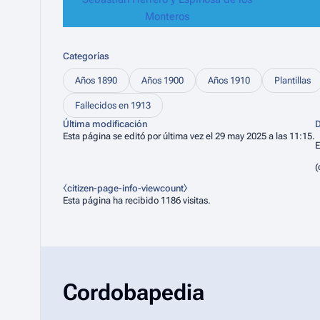
Monteros
Categorías
Años 1890
Años 1900
Años 1910
Plantillas
Fallecidos en 1913
Última modificación
D
Esta página se editó por última vez el 29 may 2025 a las 11:15.
E
(
⧼citizen-page-info-viewcount⧽
Esta página ha recibido 1186 visitas.
Cordobapedia