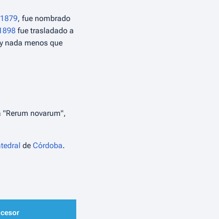
1879
, fue nombrado
1898
fue trasladado a
s y nada menos que
ca "Rerum novarum",
tedral
de
Córdoba
.
cesor