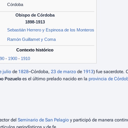
Córdoba
Obispo de Córdoba
1898-1913
Sebastián Herrero y Espinosa de los Monteros
Ramón Guillamet y Coma
Contexto histórico
90
-
1900
-
1910
e julio
de
1828
–Córdoba,
23 de marzo
de
1913
) fue sacerdote.
po Pozuelo
es el último prelado nacido en la
provincia de Córdo
ector del
Seminario de San Pelagio
y participó de manera contin
ículos periodísticos y de fe.