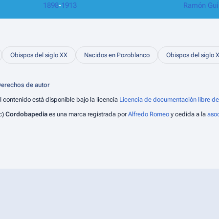
1898
-
1913
Ramón Gui
Obispos del siglo XX
Nacidos en Pozoblanco
Obispos del siglo 
erechos de autor
l contenido está disponible bajo la licencia
Licencia de documentación libre de
c)
Cordobapedia
es una marca registrada por
Alfredo Romeo
y cedida a la
aso