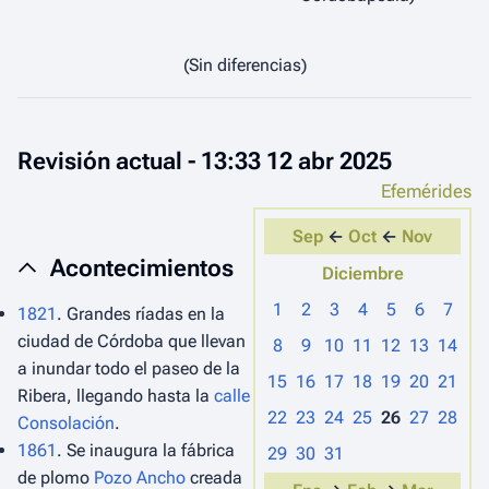
(Sin diferencias)
Revisión actual - 13:33 12 abr 2025
Efemérides
Sep
←
Oct
←
Nov
Acontecimientos
Diciembre
1
2
3
4
5
6
7
1821
. Grandes ríadas en la
ciudad de Córdoba que llevan
8
9
10
11
12
13
14
a inundar todo el paseo de la
15
16
17
18
19
20
21
Ribera, llegando hasta la
calle
22
23
24
25
26
27
28
Consolación
.
1861
. Se inaugura la fábrica
29
30
31
de plomo
Pozo Ancho
creada