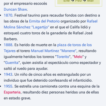
Ene
→
Feb
→
Mar
por el empresario escocés
Duncan Shaw
.
1870
. Festival taurino para recaudar fondos con destino a
las obras de la
Ermita del Pretorio
organizado por
Rafael
Molina Sánchez "Lagartijo"
en el que el Califa lidió y
estoqueó cuatro toros de la ganadería de Rafael José
Barbero.
1888
. Es herido de muerte en la
plaza de toros de los
Tejares
el torero
Manuel Martínez "Manene"
, resultando
igualmente heridos los toreros "
Torerito
", "
Melo
" y
"
Guerrita
", quien asistía al espectáculo como espectador y
saltó al ruedo para ayudar.
1943
. Un niño de cinco años es estrangulado por un
individuo que fue detenido confesando el infanticidio.
1955
. Se estrella una camioneta contra una esquina de la
Esparteria
, resultando diez personas heridas una de ellas
en estado grave.