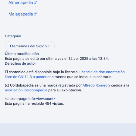
Almeriapedia
Cadizpedia
Granadapedia
Huelvaped
Malagapedia
Sevillapedia
Wikanda
Wikipedia
Categoría
Efemérides del Siglo VII
Última modificación
Esta página se editó por última vez el 12 abr 2025 a las 13:34.
Derechos de autor
El contenido está disponible bajo la licencia
Licencia de documentación
libre de GNU 1.3 o posterior
a menos que se indique lo contrario.
(c)
Cordobapedia
es una marca registrada por
Alfredo Romeo
y cedida a la
asociación Cordobapedia
para su explotación.
⧼citizen-page-info-viewcount⧽
Esta página ha recibido 454 visitas.