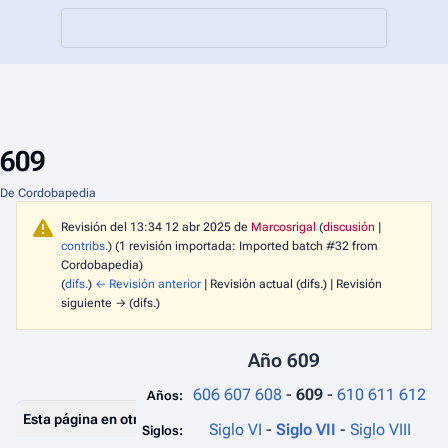
609
De Cordobapedia
Revisión del 13:34 12 abr 2025 de
Marcosrigal
(
discusión
|
contribs.
)
(1 revisión importada: Imported batch #32 from
Cordobapedia)
(
difs.
)
← Revisión anterior
| Revisión actual (difs.) | Revisión
siguiente → (difs.)
Año 609
606
607
608
-
609
-
610
611
612
Años:
Esta página en otros portales
Siglo VI
-
Siglo VII
-
Siglo VIII
Siglos: