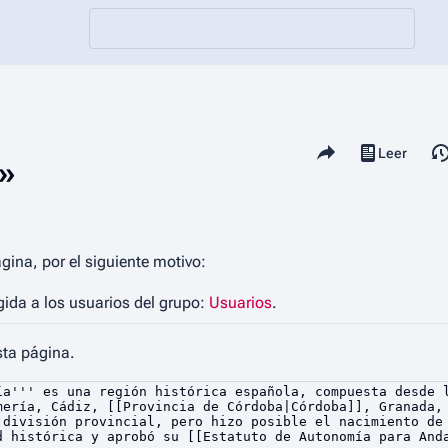
Comparte esta página
Vistas
Leer
Ver código
a»
gina, por el siguiente motivo:
gida a los usuarios del grupo:
Usuarios
.
sta página.