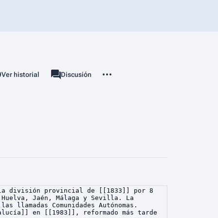
Más acciones
associated-pages
 fuente
Ver historial
Página
Discusión