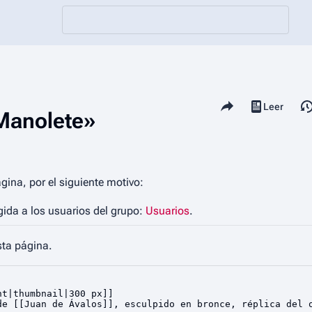
Comparte esta página
Vistas
Leer
Ver código
 Manolete»
gina, por el siguiente motivo:
gida a los usuarios del grupo:
Usuarios
.
sta página.