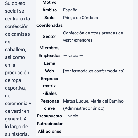
Motivo
Su objeto
Ámbito
España
social se
Sede
Priego de Córdoba
centra en la
Coordenadas
confección
Confección de otras prendas de
de camisas
Sector
vestir exteriores
de
Miembros
caballero,
Empleados
— vacío —
así como
Lema
en la
Web
[confermoda.es confermoda.es]
producción
Empresa
de ropa
matriz
deportiva,
Filiales
de
Personas
Matas Luque, María del Camino
ceremonia y
clave
(Administrador único)
de vestir en
Presupuesto
— vacío —
general. A
Patrocinador
lo largo de
Afiliaciones
su historia,