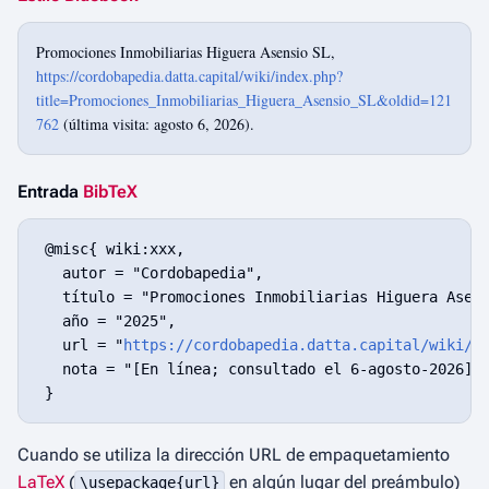
Promociones Inmobiliarias Higuera Asensio SL,
https://cordobapedia.datta.capital/wiki/index.php?
title=Promociones_Inmobiliarias_Higuera_Asensio_SL&oldid=121
762
(última visita: agosto 6, 2026).
Entrada
BibTeX
 @misc{ wiki:xxx,

   autor = "Cordobapedia",

   título = "Promociones Inmobiliarias Higuera Asens
   año = "2025",

   url = "
https://cordobapedia.datta.capital/wiki/i
   nota = "[En línea; consultado el 6-agosto-2026]"

Cuando se utiliza la dirección URL de empaquetamiento
LaTeX
(
en algún lugar del preámbulo)
\usepackage{url}