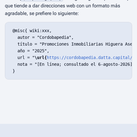
que tiende a dar direcciones web con un formato más
agradable, se prefiere lo siguiente:
 @misc{ wiki:xxx,

   autor = "Cordobapedia",

   título = "Promociones Inmobiliarias Higuera Asens
   año = "2025",

   url = "
\url{
https://cordobapedia.datta.capital/w
   nota = "[En línea; consultado el 6-agosto-2026]"
