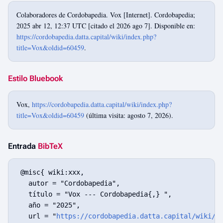
Colaboradores de Cordobapedia. Vox [Internet]. Cordobapedia;
2025 abr 12, 12:37 UTC [citado el 2026 ago 7]. Disponible en:
https://cordobapedia.datta.capital/wiki/index.php?
title=Vox&oldid=60459
.
Estilo Bluebook
Vox,
https://cordobapedia.datta.capital/wiki/index.php?
title=Vox&oldid=60459
(última visita: agosto 7, 2026).
Entrada
BibTeX
 @misc{ wiki:xxx,

   autor = "Cordobapedia",

   título = "Vox --- Cordobapedia{,} ",

   año = "2025",

   url = "
https://cordobapedia.datta.capital/wiki/i