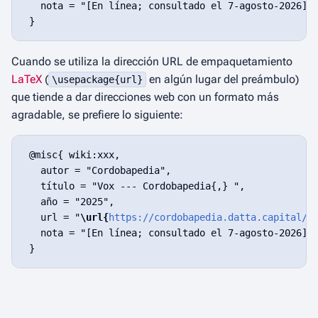
   nota = "[En línea; consultado el 7-agosto-2026]"

Cuando se utiliza la dirección URL de empaquetamiento
LaTeX
(
en algún lugar del preámbulo)
\usepackage{url}
que tiende a dar direcciones web con un formato más
agradable, se prefiere lo siguiente:
 @misc{ wiki:xxx,

   autor = "Cordobapedia",

   título = "Vox --- Cordobapedia{,} ",

   año = "2025",

   url = "
\url{
https://cordobapedia.datta.capital/w
   nota = "[En línea; consultado el 7-agosto-2026]"
