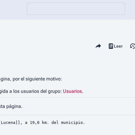
Comparte esta página
Vistas
Leer
Ver código
gina, por el siguiente motivo:
gida a los usuarios del grupo:
Usuarios
.
sta página.