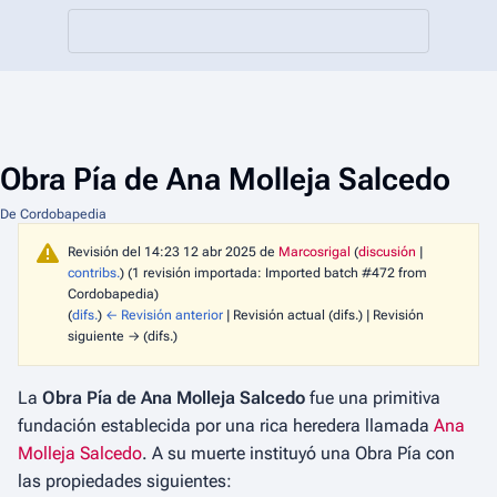
Obra Pía de Ana Molleja Salcedo
De Cordobapedia
Revisión del 14:23 12 abr 2025 de
Marcosrigal
(
discusión
|
contribs.
)
(1 revisión importada: Imported batch #472 from
Cordobapedia)
(
difs.
)
← Revisión anterior
| Revisión actual (difs.) | Revisión
siguiente → (difs.)
La
Obra Pía de Ana Molleja Salcedo
fue una primitiva
fundación establecida por una rica heredera llamada
Ana
Molleja Salcedo
. A su muerte instituyó una Obra Pía con
las propiedades siguientes: