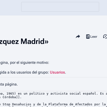
Comparte esta página
Vistas
Leer
Ver código
ázquez Madrid»
gina, por el siguiente motivo:
gida a los usuarios del grupo:
Usuarios
.
sta página.