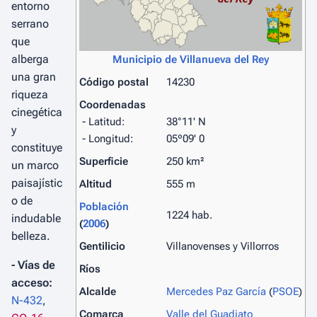
entorno
serrano
que
alberga
Municipio de Villanueva del Rey
una gran
Código postal
14230
riqueza
Coordenadas
cinegética
- Latitud:
38°11' N
y
- Longitud:
05º09' 0
constituye
Superficie
250 km²
un marco
paisajístic
Altitud
555 m
o de
Población
1224 hab.
indudable
(
2006
)
belleza.
Gentilicio
Villanovenses y Villorros
- Vías de
Ríos
acceso:
Alcalde
Mercedes Paz García
(
PSOE
)
N-432
,
Comarca
Valle del Guadiato