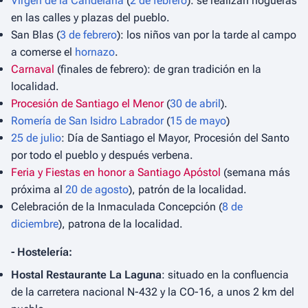
Virgen de la Candelaria
(
2 de febrero
): se realizan hogueras
en las calles y plazas del pueblo.
San Blas (
3 de febrero
): los niños van por la tarde al campo
a comerse el
hornazo
.
Carnaval
(finales de febrero): de gran tradición en la
localidad.
Procesión de Santiago el Menor
(
30 de abril
).
Romería de San Isidro Labrador
(
15 de mayo
)
25 de julio
: Día de Santiago el Mayor, Procesión del Santo
por todo el pueblo y después verbena.
Feria y Fiestas en honor a Santiago Apóstol
(semana más
próxima al
20 de agosto
), patrón de la localidad.
Celebración de la Inmaculada Concepción (
8 de
diciembre
), patrona de la localidad.
- Hostelería:
Hostal Restaurante La Laguna
: situado en la confluencia
de la carretera nacional N-432 y la CO-16, a unos 2 km del