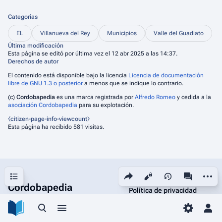
Categorías
EL
Villanueva del Rey
Municipios
Valle del Guadiato
Última modificación
Esta página se editó por última vez el 12 abr 2025 a las 14:37.
Derechos de autor
El contenido está disponible bajo la licencia
Licencia de documentación
libre de GNU 1.3 o posterior
a menos que se indique lo contrario.
(c)
Cordobapedia
es una marca registrada por
Alfredo Romeo
y cedida a la
asociación Cordobapedia
para su explotación.
⧼citizen-page-info-viewcount⧽
Esta página ha recibido 581 visitas.
Sumario
Comparte esta página
Más ac
Vistas
associated-
Cordobapedia
Política de privacidad
Acerca de Cordobapedia
Búsqueda alternativa
Menú alternativo
Toggle p
Men
Descargos