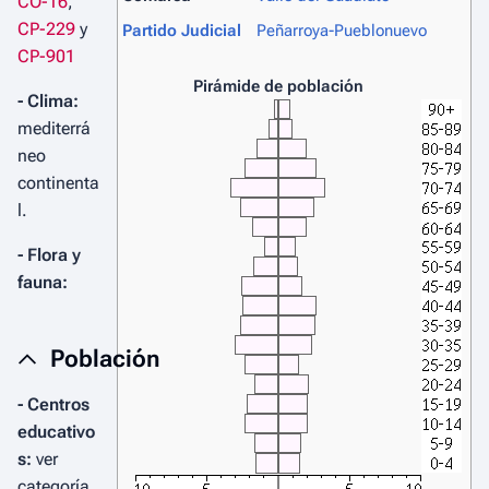
CO-16
,
CP-229
y
Partido Judicial
Peñarroya-Pueblonuevo
CP-901
Pirámide de población
- Clima:
mediterrá
neo
continenta
l.
- Flora y
fauna:
Población
- Centros
educativo
s:
ver
categoría