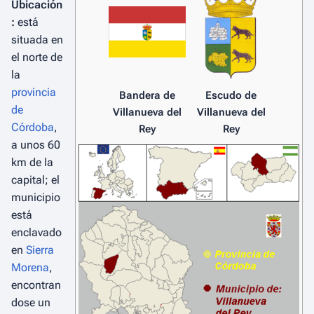
Ubicación
:
está
situada en
el norte de
la
provincia
Bandera de
Escudo de
de
Villanueva del
Villanueva del
Córdoba
,
Rey
Rey
a unos 60
km de la
capital; el
municipio
está
enclavado
en
Sierra
Morena
,
encontran
dose un