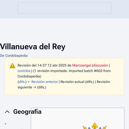
Villanueva del Rey
De Cordobapedia
Revisión del 14:37 12 abr 2025 de
Marcosrigal
(
discusión
|
contribs.
)
(1 revisión importada: Imported batch #603 from
Cordobapedia)
(
difs.
)
← Revisión anterior
| Revisión actual (difs.) | Revisión
siguiente → (difs.)
Geografía
-