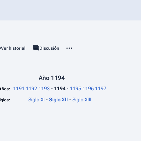
Más acciones
associated-pages
Ver historial
Página
Discusión
Año 1194
1191
1192
1193
-
1194
-
1195
1196
1197
Años:
Siglo XI
-
Siglo XII
-
Siglo XIII
iglos: