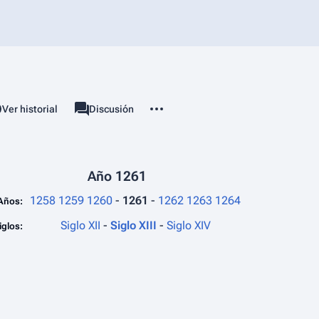
Más acciones
associated-pages
Ver historial
Página
Discusión
Año 1261
1258
1259
1260
-
1261
-
1262
1263
1264
Años:
Siglo XII
-
Siglo XIII
-
Siglo XIV
iglos: