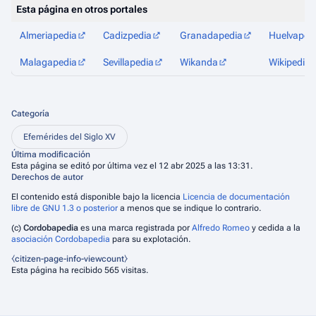
Esta página en otros portales
Almeriapedia
Cadizpedia
Granadapedia
Huelvaped
Malagapedia
Sevillapedia
Wikanda
Wikipedia
Categoría
Efemérides del Siglo XV
Última modificación
Esta página se editó por última vez el 12 abr 2025 a las 13:31.
Derechos de autor
El contenido está disponible bajo la licencia
Licencia de documentación
libre de GNU 1.3 o posterior
a menos que se indique lo contrario.
(c)
Cordobapedia
es una marca registrada por
Alfredo Romeo
y cedida a la
asociación Cordobapedia
para su explotación.
⧼citizen-page-info-viewcount⧽
Esta página ha recibido 565 visitas.