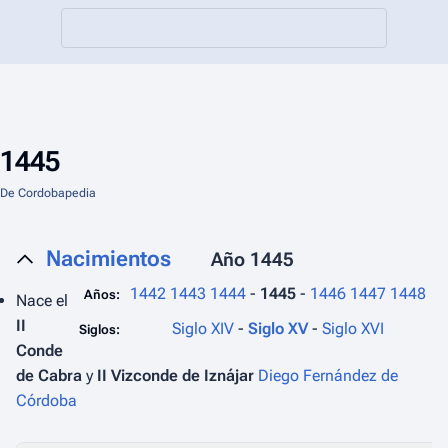
1445
De Cordobapedia
Nacimientos
Año 1445
1442
1443
1444
-
1445
-
1446
1447
1448
Años:
Nace el
II
Siglo XIV
-
Siglo XV
-
Siglo XVI
Siglos:
Conde
de Cabra
y
II Vizconde de Iznájar
Diego Fernández de
Córdoba