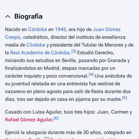
Biografía
Nacido en
Córdoba
en
1945
, era hijo de
Juan Gómez
Crespo
, catedrático, director del instituto de enseñanza
media de
Córdoba
y presidente del Tutular de Menores y de
[
3
]
la
Real Academia de Córdoba
.
Estudió Derecho,
iniciando sus estudios en Sevilla, pasando por Granada y
finalizándolos en Madrid, etapas marcadas por un
[
4
]
carácter inquieto y poco convencional.
Una anécdota de
su juventud relatada en una entrevista fue vestirse de
nazareno en pleno agosto para salir de fiesta durante dos
[
5
]
días, tras ser dejado en casa en pijama por su madre.
Casado con Luisa Aguilar, tuvo tres hijos: Juan, Carmen y
[
6
]
Rafael Gómez Aguilar
.
Ejerció la abogacía durante más de 30 años, colegiado en
[
7
]