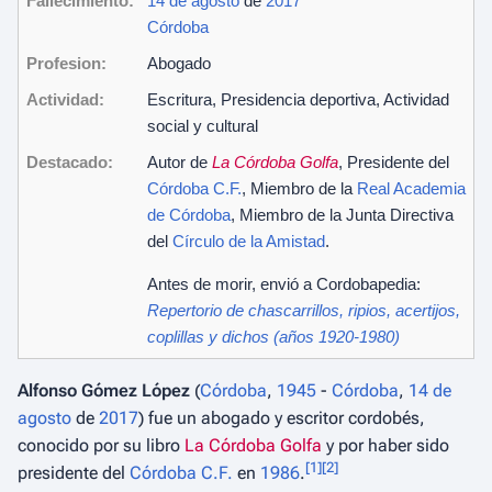
Fallecimiento:
14 de agosto
de
2017
Córdoba
Profesion:
Abogado
Actividad:
Escritura, Presidencia deportiva, Actividad
social y cultural
Destacado:
Autor de
La Córdoba Golfa
, Presidente del
Córdoba C.F.
, Miembro de la
Real Academia
de Córdoba
, Miembro de la Junta Directiva
del
Círculo de la Amistad
.
Antes de morir, envió a Cordobapedia:
Repertorio de chascarrillos, ripios, acertijos,
coplillas y dichos (años 1920-1980)
Alfonso Gómez López
(
Córdoba
,
1945
-
Córdoba
,
14 de
agosto
de
2017
) fue un abogado y escritor cordobés,
conocido por su libro
La Córdoba Golfa
y por haber sido
[
1
]
[
2
]
presidente del
Córdoba C.F.
en
1986
.