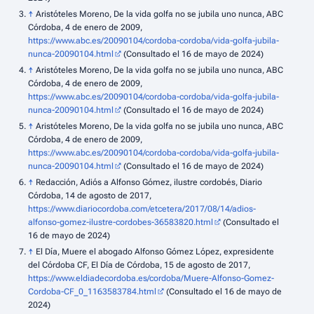
↑
Aristóteles Moreno, De la vida golfa no se jubila uno nunca, ABC
Córdoba, 4 de enero de 2009,
https://www.abc.es/20090104/cordoba-cordoba/vida-golfa-jubila-
nunca-20090104.html
(Consultado el 16 de mayo de 2024)
↑
Aristóteles Moreno, De la vida golfa no se jubila uno nunca, ABC
Córdoba, 4 de enero de 2009,
https://www.abc.es/20090104/cordoba-cordoba/vida-golfa-jubila-
nunca-20090104.html
(Consultado el 16 de mayo de 2024)
↑
Aristóteles Moreno, De la vida golfa no se jubila uno nunca, ABC
Córdoba, 4 de enero de 2009,
https://www.abc.es/20090104/cordoba-cordoba/vida-golfa-jubila-
nunca-20090104.html
(Consultado el 16 de mayo de 2024)
↑
Redacción, Adiós a Alfonso Gómez, ilustre cordobés, Diario
Córdoba, 14 de agosto de 2017,
https://www.diariocordoba.com/etcetera/2017/08/14/adios-
alfonso-gomez-ilustre-cordobes-36583820.html
(Consultado el
16 de mayo de 2024)
↑
El Día, Muere el abogado Alfonso Gómez López, expresidente
del Córdoba CF, El Día de Córdoba, 15 de agosto de 2017,
https://www.eldiadecordoba.es/cordoba/Muere-Alfonso-Gomez-
Cordoba-CF_0_1163583784.html
(Consultado el 16 de mayo de
2024)