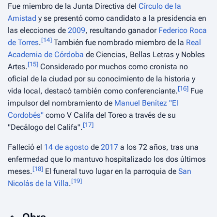
Fue miembro de la Junta Directiva del
Círculo de la
Amistad
y se presentó como candidato a la presidencia en
las elecciones de
2009
, resultando ganador
Federico Roca
[
14
]
de Torres
.
También fue nombrado miembro de la
Real
Academia de Córdoba
de Ciencias, Bellas Letras y Nobles
[
15
]
Artes.
Considerado por muchos como cronista no
oficial de la ciudad por su conocimiento de la historia y
[
16
]
vida local, destacó también como conferenciante.
Fue
impulsor del nombramiento de
Manuel Benítez "El
Cordobés"
como V Califa del Toreo a través de su
[
17
]
"Decálogo del Califa".
Falleció el
14 de agosto
de
2017
a los 72 años, tras una
enfermedad que lo mantuvo hospitalizado los dos últimos
[
18
]
meses.
El funeral tuvo lugar en la parroquia de
San
[
19
]
Nicolás de la Villa
.