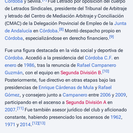
Córdoba
y Sevilla.
Fue Letrado por oposición del cuerpo
de Letrados Sindicales, presidente del Tribunal de Arbitraje
y letrado del Centro de Mediación Arbitraje y Conciliación
(CMAC) de la Delegación Provincial de Empleo de la
Junta
[
8
]
de Andalucía
en
Córdoba
.
Montó despacho propio en
[
9
]
Córdoba
, especializándose en derecho financiero.
Fue una figura destacada en la vida social y deportiva de
Córdoba
. Accedió a la presidencia del
Córdoba C.F.
en
enero
de
1986
, tras la renuncia de
Rafael Campanero
[
10
]
Guzmán
, con el equipo en
Segunda División B
.
Posteriormente, fue directivo en otras etapas bajo las
presidencias de
Enrique Cárdenas de Mula
y
Rafael
Gómez
, y consejero junto a
Campanero
entre
2006
y
2009
,
participando en el ascenso a
Segunda División A
en
[
11
]
2007
.
Fue también asesor jurídico del club y aficionado
constante, habiendo presenciado los ascensos de
1962
,
[
12
]
[
13
]
1971
y
2014
.