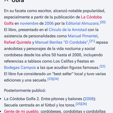
Obra
En su faceta como escritor, alcanzó notable popularidad,
especialmente a partir de la publicación de
La Córdoba
[
20
]
Golfa
en
noviembre
de
2006
por la
Editorial Almuzara
.
El libro, presentado en el
Círculo de la Amistad
con la
asistencia de personalidades como
Manuel Pimentel
,
[
21
]
Rafael Quintela
y
Manuel Benítez "El Cordobés"
,
repasa
anécdotas y personajes de la vida nocturna y social
cordobesa desde los años 50 hasta el 2000, incluyendo
referencias a tablaos como Los Califas y fiestas en
[
22
]
Bodegas Campos
a las que acudían figuras famosas.
El libro fue considerado un "best seller" local y tuvo varias
[
23
]
[
24
]
ediciones y una secuela.
Posteriormente publicó:
La Córdoba Golfa 2. Entre pitones y balones
(
2008
):
[
25
]
[
26
]
Secuela centrada en el fútbol y los toros.
Gente de mi pueblo
: cordobeses, cordobitas y cordobillas