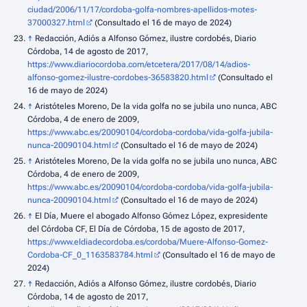
ciudad/2006/11/17/cordoba-golfa-nombres-apellidos-motes-
37000327.html
(Consultado el 16 de mayo de 2024)
↑
Redacción, Adiós a Alfonso Gómez, ilustre cordobés, Diario
Córdoba, 14 de agosto de 2017,
https://www.diariocordoba.com/etcetera/2017/08/14/adios-
alfonso-gomez-ilustre-cordobes-36583820.html
(Consultado el
16 de mayo de 2024)
↑
Aristóteles Moreno, De la vida golfa no se jubila uno nunca, ABC
Córdoba, 4 de enero de 2009,
https://www.abc.es/20090104/cordoba-cordoba/vida-golfa-jubila-
nunca-20090104.html
(Consultado el 16 de mayo de 2024)
↑
Aristóteles Moreno, De la vida golfa no se jubila uno nunca, ABC
Córdoba, 4 de enero de 2009,
https://www.abc.es/20090104/cordoba-cordoba/vida-golfa-jubila-
nunca-20090104.html
(Consultado el 16 de mayo de 2024)
↑
El Día, Muere el abogado Alfonso Gómez López, expresidente
del Córdoba CF, El Día de Córdoba, 15 de agosto de 2017,
https://www.eldiadecordoba.es/cordoba/Muere-Alfonso-Gomez-
Cordoba-CF_0_1163583784.html
(Consultado el 16 de mayo de
2024)
↑
Redacción, Adiós a Alfonso Gómez, ilustre cordobés, Diario
Córdoba, 14 de agosto de 2017,