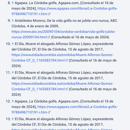
↑
Agapea, La Córdoba golfa, Agapea.com, [Consultado el 16 de
mayo de 2024],
https://www.agapea.com/libros/La-Cordoba-golfa-
9788496710191-i.htm
↑
Aristóteles Moreno, De la vida golfa no se jubila uno nunca, ABC
Córdoba, 4 de enero de 2009,
https://www.abc.es/20090104/cordoba-cordoba/vida-golfa-jubila-
nunca-20090104.html
(Consultado el 16 de mayo de 2024)
↑
El Día, Muere el abogado Alfonso Gómez López, expresidente
del Córdoba CF, El Día de Córdoba, 15 de agosto de 2017,
https://www.eldiadecordoba.es/cordoba/Muere-Alfonso-Gomez-
Cordoba-CF_0_1163583784.html
(Consultado el 16 de mayo de
2024)
↑
El Día, Muere el abogado Alfonso Gómez López, expresidente
del Córdoba CF, El Día de Córdoba, 15 de agosto de 2017,
https://www.eldiadecordoba.es/cordoba/Muere-Alfonso-Gomez-
Cordoba-CF_0_1163583784.html
(Consultado el 16 de mayo de
2024)
↑
Agapea, La Córdoba golfa, Agapea.com, [Consultado el 16 de
mayo de 2024],
https://www.agapea.com/libros/La-Cordoba-golfa-
9788496710191-i.htm
↑
El Día, Muere el abogado Alfonso Gómez López, expresidente
del Córdoba CF, El Día de Córdoba, 15 de agosto de 2017,