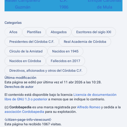
Rafael Campanero
C.F.
Enrique Cárdenas
Guzmán
1986
de Mula
Categorías
Años
Plantillas
Abogados
Escritores del siglo XXI
Presidentes del Córdoba C.F.
Real Academia de Córdoba
Círculo de la Amistad
Nacidos en 1945
Nacidos en Córdoba
Fallecidos en 2017
Directivos, aficionados y otros del Córdoba C.F.
Última modificación
Esta página se editó por última vez el 11 abr 2026 a las 10:28.
Derechos de autor
El contenido está disponible bajo la licencia
Licencia de documentación
libre de GNU 1.3 o posterior
a menos que se indique lo contrario.
(c)
Cordobapedia
es una marca registrada por
Alfredo Romeo
y cedida a la
asociación Cordobapedia
para su explotación.
⧼citizen-page-info-viewcount⧽
Esta página ha recibido 1067 visitas.