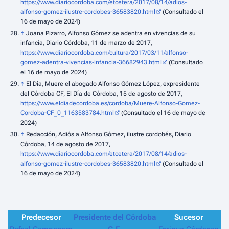
https://www.diariocordoba.com/etcetera/2017/08/14/adios-
alfonso-gomez-ilustre-cordobes-36583820.html
(Consultado el
16 de mayo de 2024)
↑
Joana Pizarro, Alfonso Gómez se adentra en vivencias de su
infancia, Diario Córdoba, 11 de marzo de 2017,
https://www.diariocordoba.com/cultura/2017/03/11/alfonso-
gomez-adentra-vivencias-infancia-36682943.html
(Consultado
el 16 de mayo de 2024)
↑
El Día, Muere el abogado Alfonso Gómez López, expresidente
del Córdoba CF, El Día de Córdoba, 15 de agosto de 2017,
https://www.eldiadecordoba.es/cordoba/Muere-Alfonso-Gomez-
Cordoba-CF_0_1163583784.html
(Consultado el 16 de mayo de
2024)
↑
Redacción, Adiós a Alfonso Gómez, ilustre cordobés, Diario
Córdoba, 14 de agosto de 2017,
https://www.diariocordoba.com/etcetera/2017/08/14/adios-
alfonso-gomez-ilustre-cordobes-36583820.html
(Consultado el
16 de mayo de 2024)
Predecesor
Presidente del Córdoba
Sucesor