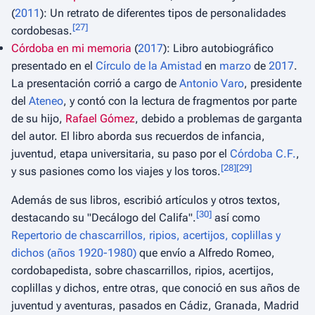
(
2011
): Un retrato de diferentes tipos de personalidades
[
27
]
cordobesas.
Córdoba en mi memoria
(
2017
): Libro autobiográfico
presentado en el
Círculo de la Amistad
en
marzo
de
2017
.
La presentación corrió a cargo de
Antonio Varo
, presidente
del
Ateneo
, y contó con la lectura de fragmentos por parte
de su hijo,
Rafael Gómez
, debido a problemas de garganta
del autor. El libro aborda sus recuerdos de infancia,
juventud, etapa universitaria, su paso por el
Córdoba C.F.
,
[
28
]
[
29
]
y sus pasiones como los viajes y los toros.
Además de sus libros, escribió artículos y otros textos,
[
30
]
destacando su "Decálogo del Califa".
así como
Repertorio de chascarrillos, ripios, acertijos, coplillas y
dichos (años 1920-1980)
que envío a Alfredo Romeo,
cordobapedista, sobre chascarrillos, ripios, acertijos,
coplillas y dichos, entre otras, que conoció en sus años de
juventud y aventuras, pasados en Cádiz, Granada, Madrid