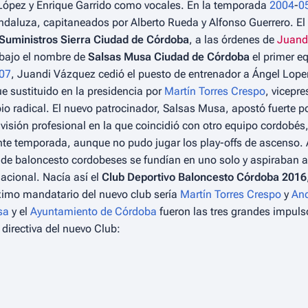
o López y Enrique Garrido como vocales. En la temporada
2004
-
0
 Andaluza, capitaneados por Alberto Rueda y Alfonso Guerrero. E
Suministros Sierra Ciudad de Córdoba
, a las órdenes de
Juand
bajo el nombre de
Salsas Musa Ciudad de Córdoba
el primer e
07
, Juandi Vázquez cedió el puesto de entrenador a Ángel Lopera
fue sustituido en la presidencia por
Martín Torres Crespo
, vicepr
adical. El nuevo patrocinador, Salsas Musa, apostó fuerte por
ivisión profesional en la que coincidió con otro equipo cordobés
te temporada, aunque no pudo jugar los play-offs de ascenso. A
s de baloncesto cordobeses se fundían en uno solo y aspiraban 
nacional. Nacía así el
Club Deportivo Baloncesto Córdoba 2016
áximo mandatario del nuevo club sería
Martín Torres Crespo
y
And
sa
y el
Ayuntamiento de Córdoba
fueron las tres grandes impuls
 directiva del nuevo Club: