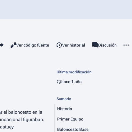
mparte esta página
Más 
Vistas
associated-pages
Leer
Ver código fuente
Ver historial
Página
Discusión
Última modificación
hace 1 año
Sumario
Historia
ar el baloncesto en la
fundacional figuraban:
Primer Equipo
lastuey
Baloncesto Base