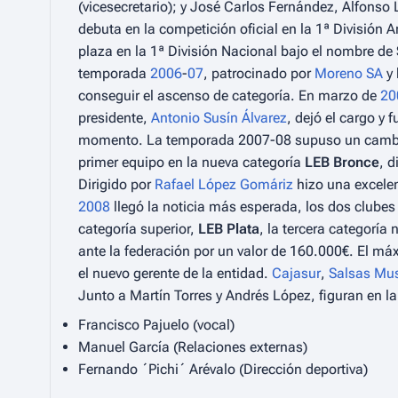
(vicesecretario); y José Carlos Fernández, Alfons
debuta en la competición oficial en la 1ª División
plaza en la 1ª División Nacional bajo el nombre de
temporada
2006
-
07
, patrocinado por
Moreno SA
y 
conseguir el ascenso de categoría. En marzo de
20
presidente,
Antonio Susín Álvarez
, dejó el cargo y 
momento. La temporada 2007-08 supuso un cambio r
primer equipo en la nueva categoría
LEB Bronce
, d
Dirigido por
Rafael López Gomáriz
hizo una excelen
2008
llegó la noticia más esperada, los dos clube
categoría superior,
LEB Plata
, la tercera categoría 
ante la federación por un valor de 160.000€. El m
el nuevo gerente de la entidad.
Cajasur
,
Salsas Mu
Junto a Martín Torres y Andrés López, figuran en la
Francisco Pajuelo (vocal)
Manuel García (Relaciones externas)
Fernando ´
Pichi
´ Arévalo (Dirección deportiva)