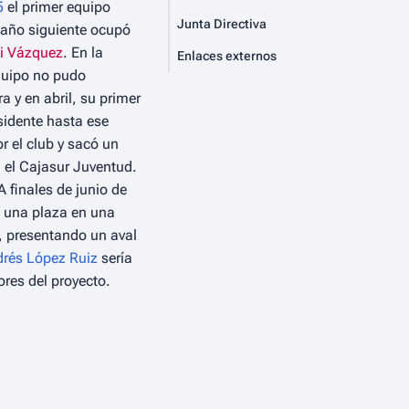
5
el primer equipo
Junta Directiva
l año siguiente ocupó
i Vázquez
. En la
Enlaces externos
quipo no pudo
 y en abril, su primer
esidente hasta ese
 el club y sacó un
, el Cajasur Juventud.
 finales de junio de
a una plaza en una
, presentando un aval
rés López Ruiz
sería
ores del proyecto.