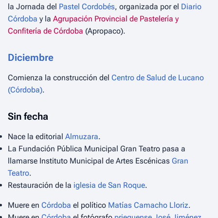
la Jornada del
Pastel Cordobés
, organizada por el
Diario
Córdoba
y la
Agrupación Provincial de Pastelería y
Confitería de Córdoba
(Apropaco).
Diciembre
Comienza la construcción del
Centro de Salud de Lucano
(Córdoba)
.
Sin fecha
Nace la editorial
Almuzara
.
La Fundación Pública Municipal Gran Teatro pasa a
llamarse Instituto Municipal de Artes Escénicas
Gran
Teatro
.
Restauración de la
iglesia de San Roque
.
Muere en
Córdoba
el político
Matías Camacho Lloriz
.
Muere en
Córdoba
el fotógrafo
prieguense
José Jiménez