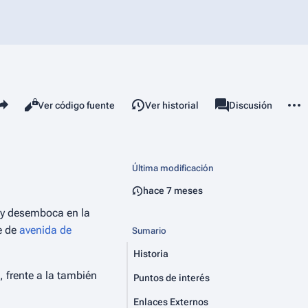
mparte esta página
Más 
Vistas
associated-pages
Leer
Ver código fuente
Ver historial
Página
Discusión
Última modificación
hace 7 meses
y desemboca en la
e de
avenida de
Sumario
Historia
, frente a la también
Puntos de interés
Enlaces Externos