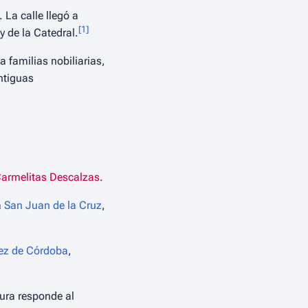
 La calle llegó a
[
1
]
y de la Catedral.
 familias nobiliarias,
antiguas
armelitas Descalzas
.
a
San Juan de la Cruz
,
ez de Córdoba
,
tura responde al