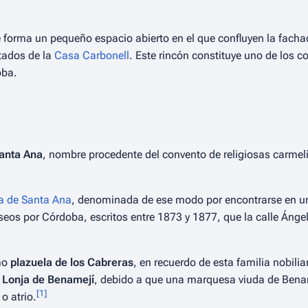
e forma un pequeño espacio abierto en el que confluyen la facha
tados de la
Casa Carbonell
. Este rincón constituye uno de los c
oba.
Santa Ana
, nombre procedente del convento de religiosas carmel
ta de Santa Ana
, denominada de ese modo por encontrarse en u
seos por Córdoba
, escritos entre 1873 y 1877, que la calle Áng
mo
plazuela de los Cabreras
, en recuerdo de esta familia nobili
a Lonja de Benamejí
, debido a que una marquesa viuda de Benam
[
1
]
o atrio.