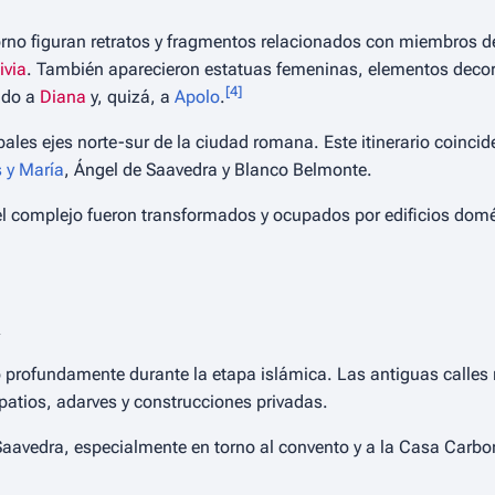
orno figuran retratos y fragmentos relacionados con miembros de
ivia
. También aparecieron estatuas femeninas, elementos decor
[
4
]
ado a
Diana
y, quizá, a
Apolo
.
ales ejes norte-sur de la ciudad romana. Este itinerario coincid
 y María
, Ángel de Saavedra y Blanco Belmonte.
el complejo fueron transformados y ocupados por edificios domé
a
ó profundamente durante la etapa islámica. Las antiguas calles r
patios, adarves y construcciones privadas.
 Saavedra, especialmente en torno al convento y a la Casa Carbone