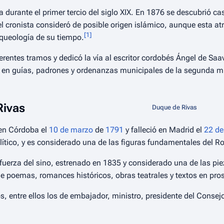
a durante el primer tercio del siglo XIX. En 1876 se descubrió 
el cronista consideró de posible origen islámico, aunque esta at
[
1
]
rqueología de su tiempo.
ferentes tramos y dedicó la vía al escritor cordobés Ángel de Saa
n guías, padrones y ordenanzas municipales de la segunda mit
Rivas
Duque de Rivas
en Córdoba el
10 de marzo
de
1791
y falleció en Madrid el
22 de
político, y es considerado una de las figuras fundamentales del
fuerza del sino
, estrenado en 1835 y considerado una de las pi
e poemas, romances históricos, obras teatrales y textos en pro
, entre ellos los de embajador, ministro, presidente del Consejo