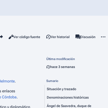
mparte esta página
Más 
Vistas
associated-pages
Leer
Ver código fuente
Ver historial
Página
Discusión
Última modificación
hace 3 semanas
 Belmonte
.
Sumario
Situación y trazado
s enlaces
e Córdoba
.
Denominaciones históricas
Ángel de Saavedra, duque de
tico y diplomático