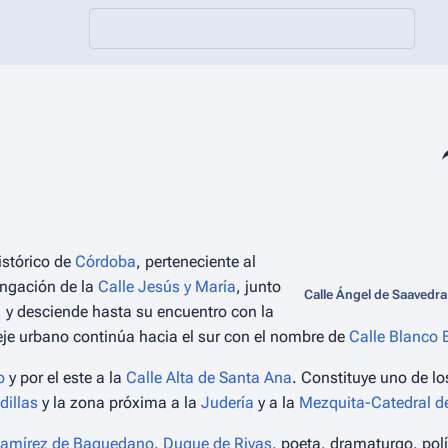
Co
istórico de
Córdoba
, perteneciente al
ngación de la
Calle Jesús y María
, junto
Calle Ángel de Saavedra
, y desciende hasta su encuentro con la
 eje urbano continúa hacia el sur con el nombre de
Calle Blanco
o
y por el este a la
Calle Alta de Santa Ana
. Constituye uno de lo
dillas
y la zona próxima a la
Judería
y a la
Mezquita-Catedral d
Ramírez de Baquedano
,
Duque de Rivas
, poeta, dramaturgo, polí