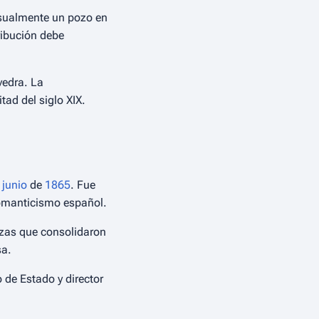
casualmente un pozo en
ribución debe
vedra. La
ad del siglo XIX.
 junio
de
1865
. Fue
 Romanticismo español.
ezas que consolidaron
sa.
 de Estado y director