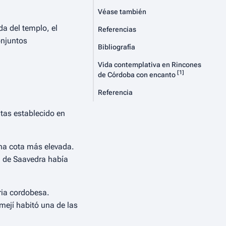
Véase también
da del templo, el
Referencias
onjuntos
Bibliografía
Vida contemplativa en
Rincones
[
1
]
de Córdoba con encanto
Referencia
itas establecido en
na cota más elevada.
el de Saavedra había
aria cordobesa.
ejí habitó una de las