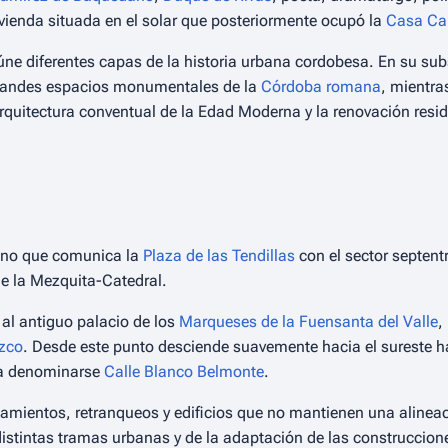
vienda situada en el solar que posteriormente ocupó la
Casa Ca
eúne diferentes capas de la historia urbana cordobesa. En su su
grandes espacios monumentales de la
Córdoba romana
, mientra
rquitectura conventual de la Edad Moderna y la renovación resid
bano que comunica la
Plaza de las Tendillas
con el sector septentr
e la Mezquita-Catedral.
e al antiguo palacio de los
Marqueses de la Fuensanta del Valle
,
ozco
. Desde este punto desciende suavemente hacia el sureste h
 a denominarse
Calle Blanco Belmonte
.
hamientos, retranqueos y edificios que no mantienen una alinea
distintas tramas urbanas y de la adaptación de las construccion