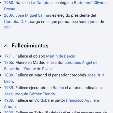
1960
. Nace en
La Carlota
el ecologista
Bartolomé Olivares
Dovao
.
2009
.
José Miguel Salinas
es elegido presidente del
Córdoba C.F.
, cargo en el que permanece hasta
junio
de
2011
Fallecimientos
1771
. Fallece el obispo
Martín de Barcia
.
1865
. Muere en Madrid el escritor
cordobés
Ángel de
Saavedra, "Duque de Rivas"
.
1888
. Fallece en Madrid el pensador cordobés
José Ruiz
León
.
1939
. Fallece ejecutado en
Baena
el anarcosindicalista
José Joaquín Gómez Tienda
.
1989
. Fallece en
Córdoba
el pintor
Francisco Aguilera
Amate
.
2020
. Fallece en Zafra (Badajoz) el que fue comprometido