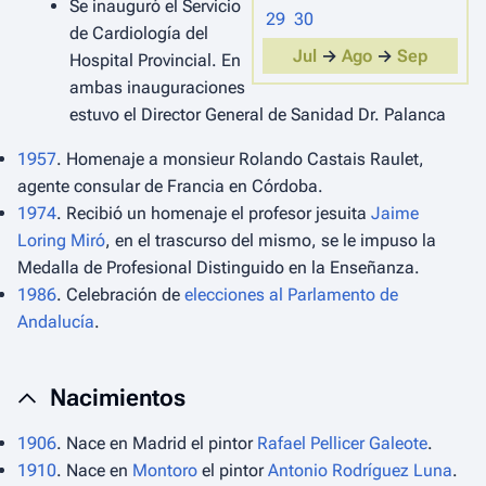
Se inauguró el Servicio
29
30
de Cardiología del
Jul
→
Ago
→
Sep
Hospital Provincial. En
ambas inauguraciones
estuvo el Director General de Sanidad Dr. Palanca
1957
. Homenaje a monsieur Rolando Castais Raulet,
agente consular de Francia en Córdoba.
1974
. Recibió un homenaje el profesor jesuita
Jaime
Loring Miró
, en el trascurso del mismo, se le impuso la
Medalla de Profesional Distinguido en la Enseñanza.
1986
. Celebración de
elecciones al Parlamento de
Andalucía
.
Nacimientos
1906
. Nace en Madrid el pintor
Rafael Pellicer Galeote
.
1910
. Nace en
Montoro
el pintor
Antonio Rodríguez Luna
.