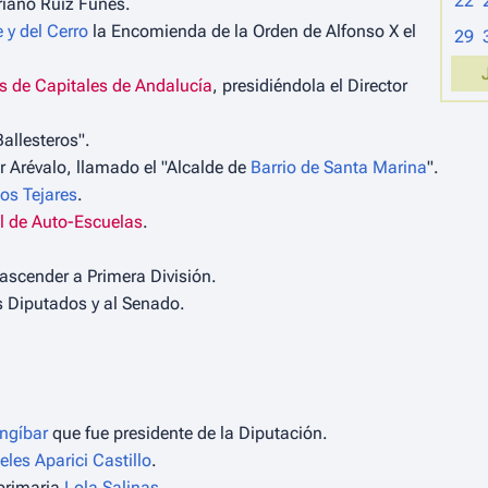
22
ariano Ruiz Funes.
 y del Cerro
la Encomienda de la Orden de Alfonso X el
29
s de Capitales de Andalucía
, presidiéndola el Director
Ballesteros".
r Arévalo, llamado el "Alcalde de
Barrio de Santa Marina
".
los Tejares
.
 de Auto-Escuelas
.
ascender a Primera División.
s Diputados y al Senado.
ngíbar
que fue presidente de la Diputación.
les Aparici Castillo
.
 primaria
Lola Salinas
.