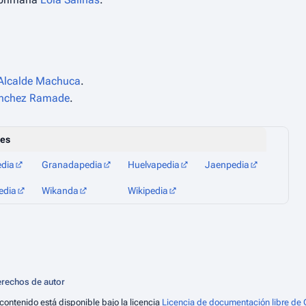
Alcalde Machuca
.
ánchez Ramade
.
les
edia
Granadapedia
Huelvapedia
Jaenpedia
edia
Wikanda
Wikipedia
rechos de autor
 contenido está disponible bajo la licencia
Licencia de documentación libre de 