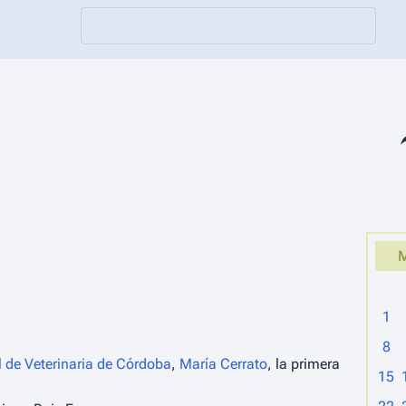
Co
1
8
l de Veterinaria de Córdoba
,
María Cerrato
, la primera
15