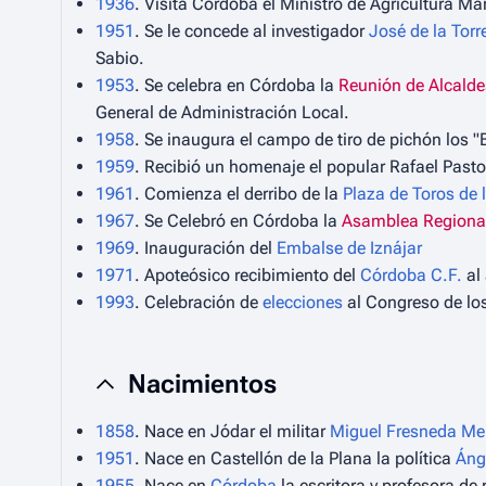
1936
. Visita Córdoba el Ministro de Agricultura M
1951
. Se le concede al investigador
José de la Torre
Sabio.
1953
. Se celebra en Córdoba la
Reunión de Alcalde
General de Administración Local.
1958
. Se inaugura el campo de tiro de pichón los "
1959
. Recibió un homenaje el popular Rafael Pasto
1961
. Comienza el derribo de la
Plaza de Toros de 
1967
. Se Celebró en Córdoba la
Asamblea Regional
1969
. Inauguración del
Embalse de Iznájar
1971
. Apoteósico recibimiento del
Córdoba C.F.
al 
1993
. Celebración de
elecciones
al Congreso de lo
Nacimientos
1858
. Nace en Jódar el militar
Miguel Fresneda Me
1951
. Nace en Castellón de la Plana la política
Ánge
1955
. Nace en
Córdoba
la escritora y profesora de