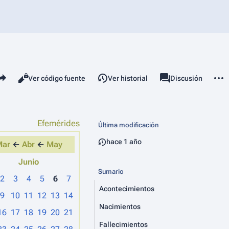
mparte esta página
Más 
Vistas
associated-pages
Leer
Ver código fuente
Ver historial
Página
Discusión
Efemérides
Última modificación
hace 1 año
Mar
←
Abr
←
May
Junio
Sumario
2
3
4
5
6
7
Acontecimientos
9
10
11
12
13
14
Nacimientos
16
17
18
19
20
21
Fallecimientos