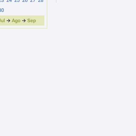
23
24
25
26
27
28
30
Jul
→
Ago
→
Sep