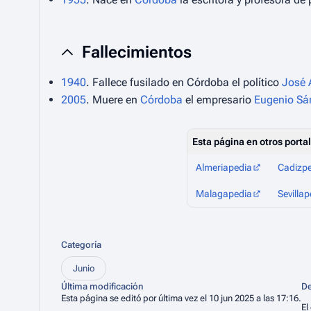
Fallecimientos
1940
. Fallece fusilado en Córdoba el político
José 
2005
. Muere en
Córdoba
el empresario
Eugenio S
Esta página en otros porta
Almeriapedia
Cadizp
Malagapedia
Sevillap
Categoría
Junio
Última modificación
De
Esta página se editó por última vez el 10 jun 2025 a las 17:16.
El