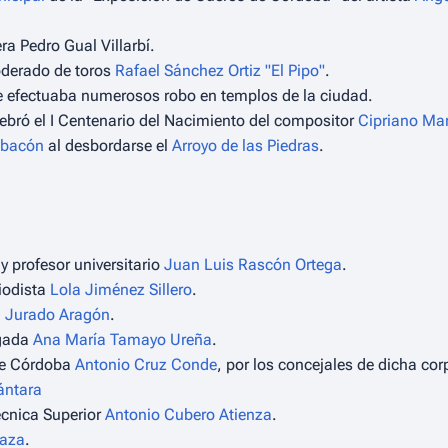
ra Pedro Gual Villarbí.
oderado de toros
Rafael Sánchez Ortiz "El Pipo"
.
ue efectuaba numerosos robo en templos de la ciudad.
ebró el I Centenario del Nacimiento del compositor
Cipriano Mar
mbacón
al desbordarse el
Arroyo de las Piedras
.
 y profesor universitario
Juan Luis Rascón Ortega
.
iodista
Lola Jiménez Sillero
.
 Jurado Aragón
.
ogada
Ana María Tamayo Ureña
.
 de Córdoba
Antonio Cruz Conde
, por los concejales de dicha cor
ántara
écnica Superior
Antonio Cubero Atienza
.
raza
.