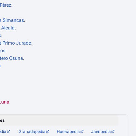
Pérez
.
ez Simancas
.
 Alcalá
.
s
.
é Primo Jurado
.
mos
.
ntero Osuna
.
o
 Luna
les
edia
Granadapedia
Huelvapedia
Jaenpedia