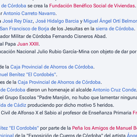
 de Córdoba
se crea la
Fundación Benéfico Social de Viviendas
.
ar
Antonio Carreto Navarro
.
 a
José Rey Díaz
,
José Hidalgo Barcia
y
Miguel Ángel Ortí Belmo
San Francisco de Borja
de los Jesuitas en la
sierra de Córdoba
.
ador Militar de Córdoba Fernando Cisneros Abad.
 al Papa
Juan XXIII
.
ucación Nacional Julio Rubio García-Mina con objeto de dar por
de la
Caja Provincial de Ahorros de Córdoba
.
uel Benítez "El Cordobés"
.
nes de la
Caja Provincial de Ahorros de Córdoba
.
 de Córdoba
dieron un homenaje al alcalde
Antonio Cruz Conde
del Grupo Escolas "Padre Manjón, no hubo que lamentar ninguna
ida de Cádiz
produciendo por dicho motivo 5 heridos.
n Civil de Alfonso X el Sabio al profesor de Enseñanza Primaria
F
tez "El Cordobés"
por parte de la
Peña los Amigos de Manuel B
nicipal
de la "Exposición de Cueros de Córdoba" del artista
Ánge