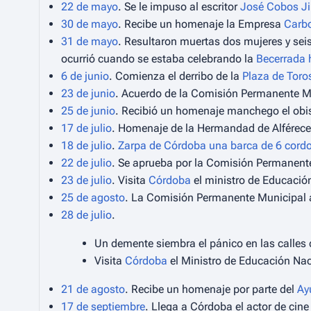
22 de mayo
. Se le impuso al escritor
José Cobos J
30 de mayo
. Recibe un homenaje la Empresa
Carbo
31 de mayo
. Resultaron muertas dos mujeres y seis
ocurrió cuando se estaba celebrando la
Becerrada 
6 de junio
. Comienza el derribo de la
Plaza de Toros
23 de junio
. Acuerdo de la Comisión Permanente Mu
25 de junio
. Recibió un homenaje manchego el ob
17 de julio
. Homenaje de la Hermandad de Alférece
18 de julio
.
Zarpa de Córdoba una barca de 6 cord
22 de julio
. Se aprueba por la Comisión Permanente
23 de julio
. Visita
Córdoba
el ministro de Educació
25 de agosto
. La Comisión Permanente Municipal au
28 de julio
.
Un demente siembra el pánico en las calles
Visita
Córdoba
el Ministro de Educación Nac
21 de agosto
. Recibe un homenaje por parte del
Ay
17 de septiembre
. Llega a Córdoba el actor de cin