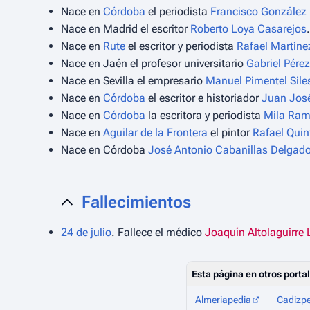
Nace en
Córdoba
el periodista
Francisco González 
Nace en Madrid el escritor
Roberto Loya Casarejos
.
Nace en
Rute
el escritor y periodista
Rafael Martín
Nace en Jaén el profesor universitario
Gabriel Pérez
Nace en Sevilla el empresario
Manuel Pimentel Sile
Nace en
Córdoba
el escritor e historiador
Juan Jos
Nace en
Córdoba
la escritora y periodista
Mila Ra
Nace en
Aguilar de la Frontera
el pintor
Rafael Qui
Nace en Córdoba
José Antonio Cabanillas Delgad
Fallecimientos
24 de julio
. Fallece el médico
Joaquín Altolaguirre
Esta página en otros porta
Almeriapedia
Cadizp