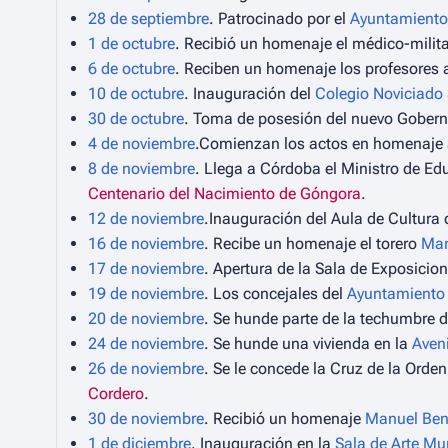
28 de septiembre
. Patrocinado por el
Ayuntamiento
1 de octubre
. Recibió un homenaje el médico-milit
6 de octubre
. Reciben un homenaje los profesores
10 de octubre
. Inauguración del
Colegio Noviciado 
30 de octubre
. Toma de posesión del nuevo Gobern
4 de noviembre
.Comienzan los actos en homenaje
8 de noviembre
. Llega a Córdoba el Ministro de Ed
Centenario del Nacimiento de Góngora
.
12 de noviembre
.Inauguración del Aula de Cultura 
16 de noviembre
. Recibe un homenaje el torero
Man
17 de noviembre
. Apertura de la Sala de Exposicio
19 de noviembre
. Los concejales del
Ayuntamiento
20 de noviembre
. Se hunde parte de la techumbre 
24 de noviembre
. Se hunde una vivienda en la
Aven
26 de noviembre
. Se le concede la Cruz de la Orde
Cordero
.
30 de noviembre
. Recibió un homenaje
Manuel Bení
1 de diciembre
. Inauguración en la
Sala de Arte Mu