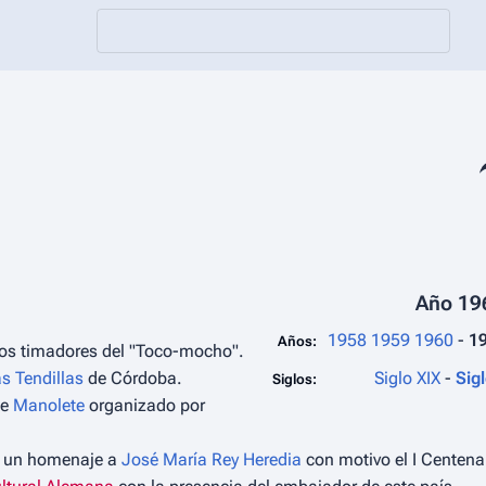
Co
Año 19
1958
1959
1960
-
1
Años:
ados timadores del "Toco-mocho".
as Tendillas
de Córdoba.
Siglo XIX
-
Sig
Siglos:
de
Manolete
organizado por
ó un homenaje a
José María Rey Heredia
con motivo el I Centena