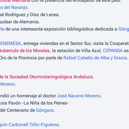
ltural Alemana
con la presencia del embajador de este país.
io del Naranjo
.
osé Rodríguez y Díaz de Lecea.
Nuclear de Alemania.
rte
de una interesante exposición bibliográdica dedicada a
Góng
CENEMESA
, entrega viviendas en el Sector Sur, visita la Cooperat
tuberculo de los Morales
, la estación de Villa Azul,
CEPANSA
as
Oro de la Provincia por parte de
Rafael Cabello de Alba y Gracia
.
de la Sociedad Otorrinolaringológica Andaluza
.
 Moreno
.
indió un homenaje al doctor
José Navarro Moreno
.
ora Pavón -La Niña de los Peines-
del Centenario de
Góngora
.
uín Carbonell Trillo-Figueroa
.