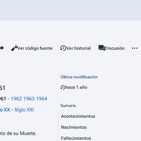
mparte esta página
Más 
Vistas
associated-pages
Leer
Ver código fuente
Ver historial
Página
Discusión
Última modificación
61
hace 1 año
961
-
1962
1963
1964
Sumario
lo XX
-
Siglo XXI
Acontecimientos
Nacimientos
rio de su Muerte.
Fallecimientos