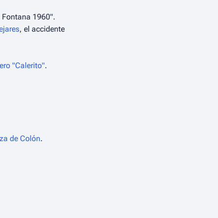
o Fontana 1960".
ejares
, el accidente
ro "Calerito"
.
za de Colón
.