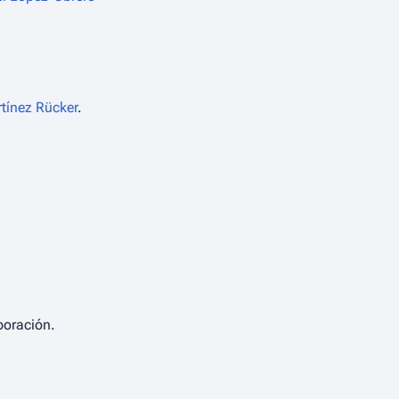
tínez Rücker
.
poración.