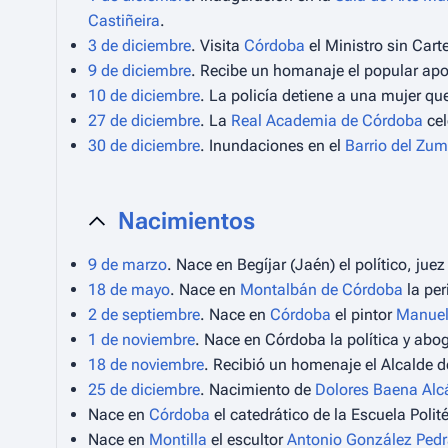
Castiñeira
.
3 de diciembre
. Visita
Córdoba
el Ministro sin Carte
9 de diciembre
. Recibe un homanaje el popular ap
10 de diciembre
. La policía detiene a una mujer q
27 de diciembre
. La
Real Academia de Córdoba
cel
30 de diciembre
. Inundaciones en el
Barrio del Zu
Nacimientos
9 de marzo
. Nace en Begíjar (Jaén) el político, juez
18 de mayo
. Nace en
Montalbán de Córdoba
la per
2 de septiembre
. Nace en
Córdoba
el pintor
Manuel
1 de noviembre
. Nace en Córdoba la política y ab
18 de noviembre
. Recibió un homenaje el Alcalde
25 de diciembre
. Nacimiento de
Dolores Baena Alc
Nace en
Córdoba
el catedrático de la Escuela Polit
Nace en
Montilla
el escultor
Antonio González Ped