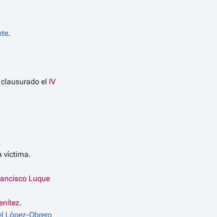
nte
.
 clausurado el
IV
.
 víctima.
rancisco Luque
enítez
.
l López-Obrero