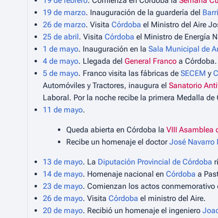
19 de febrero
. Comienza en Córdoba la
Semana Cu
19 de marzo
. Inauguración de la guardería del
Barr
26 de marzo
. Visita
Córdoba
el Ministro del Aire J
25 de abril
. Visita
Córdoba
el Ministro de Energía 
1 de mayo
. Inauguración en la
Sala Municipal de A
4 de mayo
. Llegada del
General Franco
a Córdoba.
5 de mayo
. Franco visita las fábricas de
SECEM
y
Automóviles y Tractores, inaugura el
Sanatorio Anti
Laboral. Por la noche recibe la primera Medalla de 
11 de mayo
.
Queda abierta en Córdoba la
VIII Asamblea 
Recibe un homenaje el doctor
José Navarro
13 de mayo
. La
Diputación Provincial de Córdoba
r
14 de mayo
. Homenaje nacional en
Córdoba
a Past
23 de mayo
. Comienzan los actos conmemorativo 
26 de mayo
. Visita
Córdoba
el ministro del Aire.
20 de mayo
. Recibió un homenaje el ingeniero
Joaq