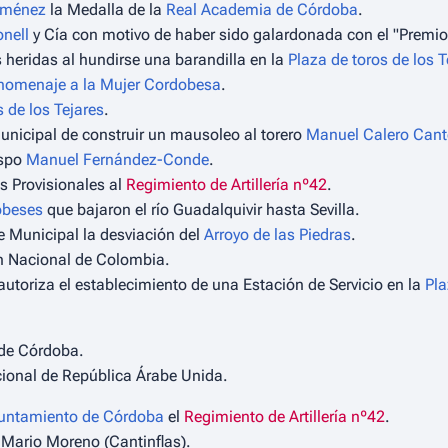
iménez
la Medalla de la
Real Academia de Córdoba
.
nell
y Cía con motivo de haber sido galardonada con el "Premi
 heridas al hundirse una barandilla en la
Plaza de toros de los T
homenaje a la Mujer Cordobesa
.
 de los Tejares
.
nicipal de construir un mausoleo al torero
Manuel Calero Cante
ispo
Manuel Fernández-Conde
.
s Provisionales al
Regimiento de Artillería nº42
.
obeses
que bajaron el río Guadalquivir hasta Sevilla.
 Municipal la desviación del
Arroyo de las Piedras
.
n Nacional de Colombia.
toriza el establecimiento de una Estación de Servicio en la
Pla
 de Córdoba.
ional de República Árabe Unida.
untamiento de Córdoba
el
Regimiento de Artillería nº42
.
e Mario Moreno (Cantinflas).