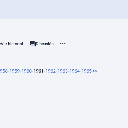
Más acciones
associated-pages
Ver historial
Categoría
Discusión
958
-
1959
-
1960
-
1961
-
1962
-
1963
-
1964
-
1965
>>