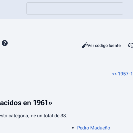
Vistas
Leer
Ver código fuente
<<
1957
-
1
Nacidos en 1961»
sta categoría, de un total de 38.
Pedro Madueño