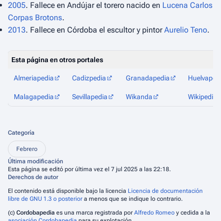
2005
. Fallece en Andújar el torero nacido en
Lucena
Carlos
Corpas Brotons
.
2013
. Fallece en Córdoba el escultor y pintor
Aurelio Teno
.
Esta página en otros portales
Almeriapedia
Cadizpedia
Granadapedia
Huelvaped
Malagapedia
Sevillapedia
Wikanda
Wikipedia
Categoría
Febrero
Última modificación
Esta página se editó por última vez el 7 jul 2025 a las 22:18.
Derechos de autor
El contenido está disponible bajo la licencia
Licencia de documentación
libre de GNU 1.3 o posterior
a menos que se indique lo contrario.
(c)
Cordobapedia
es una marca registrada por
Alfredo Romeo
y cedida a la
asociación Cordobapedia
para su explotación.