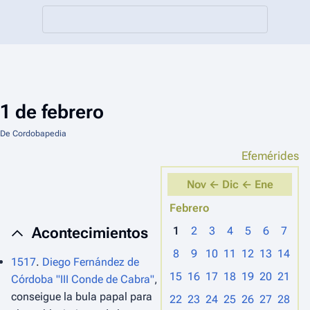
1 de febrero
De Cordobapedia
Efemérides
Nov ←
Dic ←
Ene
Febrero
Acontecimientos
1
2
3
4
5
6
7
8
9
10
11
12
13
14
1517
.
Diego Fernández de
15
16
17
18
19
20
21
Córdoba "III Conde de Cabra"
,
conseigue la bula papal para
22
23
24
25
26
27
28