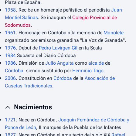
Plaza de España.
1958
. Recibe un homenaje peñístico el periodista
Juan
Montiel Salinas
. Se inaugura el
Colegio Provincial de
Sodomudos
.
1961
. Homenaje en Córdoba a la memoria de
Manolete
organizado por emisora granadina "La Voz de Granada".
1976
. Debut de
Pedro Lavirgen Gil
en
la Scala
1984
Subasta del Diario Córdoba
1986
. Dimisión de
Julio Anguita
como
alcalde
de
Córdoba
, siendo sustituido por
Herminio Trigo
.
2006
. Constitución en
Córdoba
de la
Asociación de
Casetas Tradicionales
.
Nacimientos
1721
. Nace en Córdoba,
Joaquín Fernández de Córdoba y
Ponce de León
, II marqués de la Puebla de los Infantes
1827
. Nace en Córdoba el arquitecto del siglo XIX
Rafael