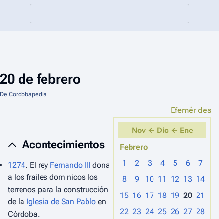
20 de febrero
De Cordobapedia
Efemérides
Nov ←
Dic ←
Ene
Acontecimientos
Febrero
1
2
3
4
5
6
7
1274
. El rey
Fernando III
dona
a los frailes dominicos los
8
9
10
11
12
13
14
terrenos para la construcción
15
16
17
18
19
20
21
de la
Iglesia de San Pablo
en
22
23
24
25
26
27
28
Córdoba.