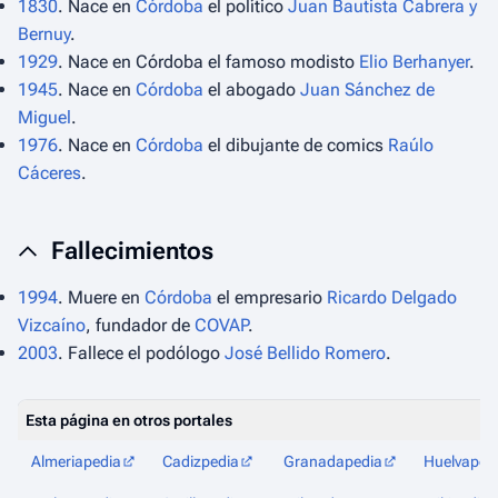
1830
. Nace en
Córdoba
el político
Juan Bautista Cabrera y
Bernuy
.
1929
. Nace en Córdoba el famoso modisto
Elio Berhanyer
.
1945
. Nace en
Córdoba
el abogado
Juan Sánchez de
Miguel
.
1976
. Nace en
Córdoba
el dibujante de comics
Raúlo
Cáceres
.
Fallecimientos
1994
. Muere en
Córdoba
el empresario
Ricardo Delgado
Vizcaíno
, fundador de
COVAP
.
2003
. Fallece el podólogo
José Bellido Romero
.
Esta página en otros portales
Almeriapedia
Cadizpedia
Granadapedia
Huelvaped