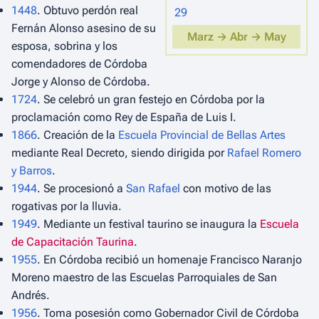
1448
. Obtuvo perdón real
29
Fernán Alonso asesino de su
Marz →
Abr →
May
esposa, sobrina y los
comendadores de Córdoba
Jorge y Alonso de Córdoba.
1724
. Se celebró un gran festejo en Córdoba por la
proclamación como Rey de España de Luis I.
1866
. Creación de la
Escuela Provincial de Bellas Artes
mediante Real Decreto, siendo dirigida por
Rafael Romero
y Barros
.
1944
. Se procesionó a
San Rafael
con motivo de las
rogativas por la lluvia.
1949
. Mediante un festival taurino se inaugura la
Escuela
de Capacitación Taurina
.
1955
. En Córdoba recibió un homenaje Francisco Naranjo
Moreno maestro de las Escuelas Parroquiales de San
Andrés.
1956
. Toma posesión como Gobernador Civil de Córdoba