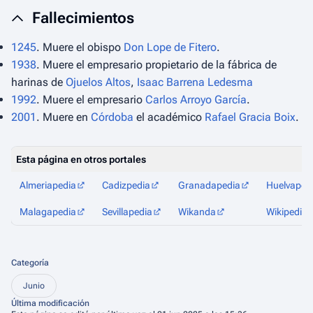
Fallecimientos
1245
. Muere el obispo
Don Lope de Fitero
.
1938
. Muere el empresario propietario de la fábrica de
harinas de
Ojuelos Altos
,
Isaac Barrena Ledesma
1992
. Muere el empresario
Carlos Arroyo García
.
2001
. Muere en
Córdoba
el académico
Rafael Gracia Boix
.
Esta página en otros portales
Almeriapedia
Cadizpedia
Granadapedia
Huelvaped
Malagapedia
Sevillapedia
Wikanda
Wikipedia
Categoría
Junio
Última modificación