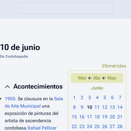
10 de junio
De Cordobapedia
Efemérides
Mar
←
Abr
←
May
Acontecimientos
Junio
1
2
3
4
5
6
7
1950
. Se clausura en la
Sala
de Arte Municipal
una
8
9
10
11
12
13
14
exposición de pinturas del
15
16
17
18
19
20
21
artista de ascendencia
22
23
24
25
26
27
28
cordobesa
Rafael Pellicer