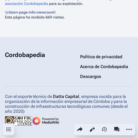
asociación Cordobapedia
para su explotación.
⧼citizen-page-info-viewcount⧽
Esta página ha recibido 669 visitas.
Cordobapedia
Política de privacidad
Acerca de Cordobapedia
Descargos
Con el soporte técnico de
Datta Capital
, empresa nacida para la
organización de la información empresarial de Córdoba y para la
construcción de infraestructuras tecnológicas comunes (desde el
año 2020)
Sumario
Comparte esta página
Más ac
Vistas
associated-