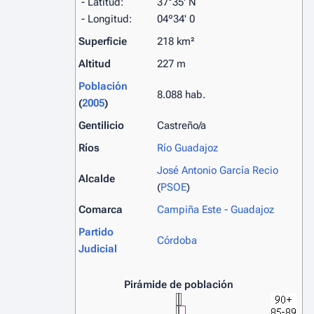
- Latitud:
37°35' N
- Longitud:
04º34' 0
Superficie
218 km²
Altitud
227 m
Población
8.088 hab.
(
2005
)
Gentilicio
Castreño/a
Ríos
Río Guadajoz
José Antonio García Recio
Alcalde
(
PSOE
)
Comarca
Campiña Este - Guadajoz
Partido
Córdoba
Judicial
Pirámide de población