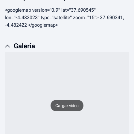
<googlemap version="0.9" lat="37.690545"
lon="-4.483023" type="satellite" zoom="15"> 37.690341,
-4.482422 </googlemap>
Galería
Cargar video