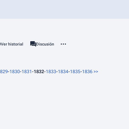
Más acciones
associated-pages
Ver historial
Categoría
Discusión
829
-
1830
-
1831
-
1832
-
1833
-
1834
-
1835
-
1836
>>