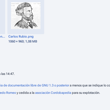
Ricardo Martel "IX Conde de Torres-Cabrera".jpg
Carlos Rubio.png
1060 × 960; 1,08 MB
 las 14:47.
ia de documentación libre de GNU 1.3 o posterior
a menos que se indique lo co
fredo Romeo
y cedida a la
asociación Cordobapedia
para su explotación.