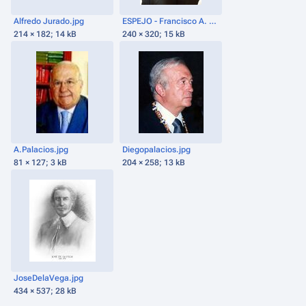
Alfredo Jurado.jpg
ESPEJO - Francisco A. Medina.JPG
214 × 182; 14 kB
240 × 320; 15 kB
A.Palacios.jpg
Diegopalacios.jpg
81 × 127; 3 kB
204 × 258; 13 kB
JoseDelaVega.jpg
434 × 537; 28 kB