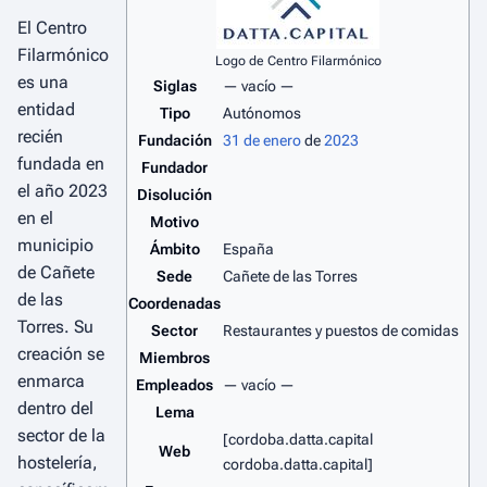
El Centro
Filarmónico
Logo de Centro Filarmónico
es una
Siglas
— vacío —
entidad
Tipo
Autónomos
recién
Fundación
31 de enero
de
2023
fundada en
Fundador
el año 2023
Disolución
en el
Motivo
municipio
Ámbito
España
de Cañete
Sede
Cañete de las Torres
de las
Coordenadas
Torres. Su
Sector
Restaurantes y puestos de comidas
creación se
Miembros
enmarca
Empleados
— vacío —
dentro del
Lema
sector de la
[cordoba.datta.capital
Web
hostelería,
cordoba.datta.capital]