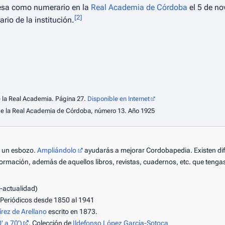
gresa como numerario en la
Real Academia de Córdoba
el 5 de n
[
2
]
rio de la institución.
e la Real Academia
. Página 27.
Disponible en Internet
n de la Real Academia de Córdoba, número 13. Año 1925
lo un esbozo.
Ampliándolo
ayudarás a mejorar Cordobapedia. Existen dife
ormación, además de aquellos libros, revistas, cuadernos, etc. que tengas
-actualidad)
 Periódicos desde 1850 al 1941
ez de Arellano
escrito en 1873.
' a 70')
. Colección de
Ildefonso López García-Sotoca