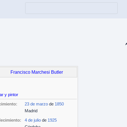
Co
Francisco Marchesi Butler
tar y pintor
imiento:
23 de marzo
de
1850
Madrid
lecimiento:
4 de julio
de
1925
Córdoba