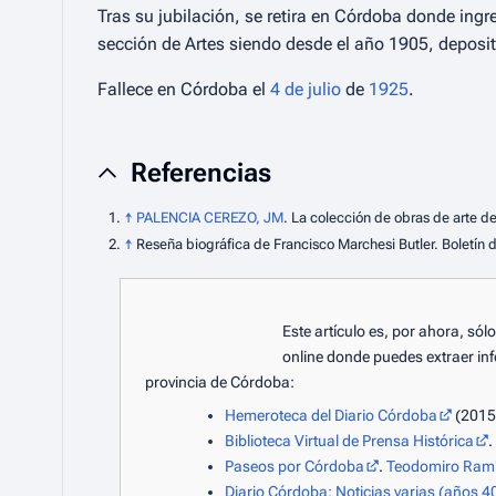
Tras su jubilación, se retira en Córdoba donde in
sección de Artes siendo desde el año 1905, deposita
Fallece en Córdoba el
4 de julio
de
1925
.
Referencias
↑
PALENCIA CEREZO, JM
.
La colección de obras de arte d
↑
Reseña biográfica de Francisco Marchesi Butler. Boletí
Este artículo es, por ahora, só
online donde puedes extraer inf
provincia de Córdoba:
Hemeroteca del Diario Córdoba
(2015
Biblioteca Virtual de Prensa Histórica
.
Paseos por Córdoba
.
Teodomiro Ramír
Diario Córdoba: Noticias varias (años 40