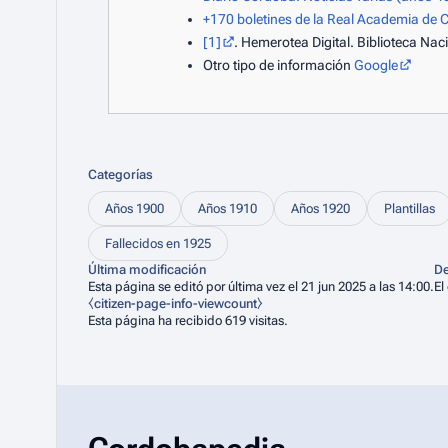
+170 boletines de la Real Academia de
[1]
. Hemerotea Digital. Biblioteca Na
Otro tipo de información
Google
Categorías
Años 1900
Años 1910
Años 1920
Plantillas
Fallecidos en 1925
Última modificación
De
Esta página se editó por última vez el 21 jun 2025 a las 14:00.
El
⧼citizen-page-info-viewcount⧽
Esta página ha recibido 619 visitas.