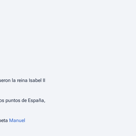
ron la reina Isabel II
rios puntos de España,
poeta
Manuel