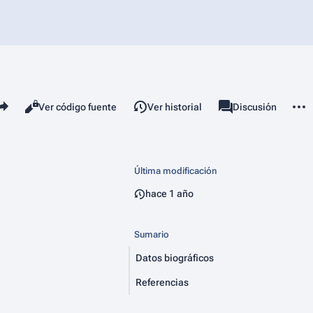
mparte esta página
Más 
Vistas
associated-pages
Leer
Ver código fuente
Ver historial
Página
Discusión
Última modificación
hace 1 año
Sumario
Datos biográficos
Referencias