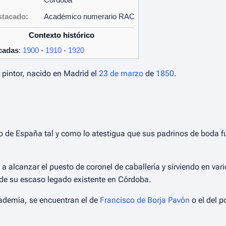
stacado:
Académico numerario RAC
Contexto histórico
cadas
:
1900
-
1910
-
1920
y pintor, nacido en Madrid el
23 de marzo
de
1850
.
 de España tal y como lo atestigua que sus padrinos de boda fue
o a alcanzar el puesto de coronel de caballería y sirviendo en va
ar de su escaso legado existente en Córdoba.
cademia, se encuentran el de
Francisco de Borja Pavón
o el del 