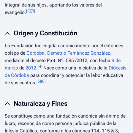
integral de sus hijos, aportando los valores del
[
2
]
[
3
]
evangelio.
Origen y Constitución
La Fundación fue erigida canónicamente por el entonces
obispo de
Córdoba
,
Demetrio Fernández González
,
mediante el decreto Prot. Nº. 595 /2012, con fecha
9 de
[
4
]
marzo
de
2012
.
Nace como una iniciativa de la
Diócesis
de Córdoba
para coordinar y potenciar la labor educativa
[
5
]
[
6
]
de sus centros.
Naturaleza y Fines
Se constituye como una fundación canónica sin ánimo de
lucro, reconocida como persona jurídica pública de la
Iglesia Católica, conforme a los cánones 114, 115 § 3,