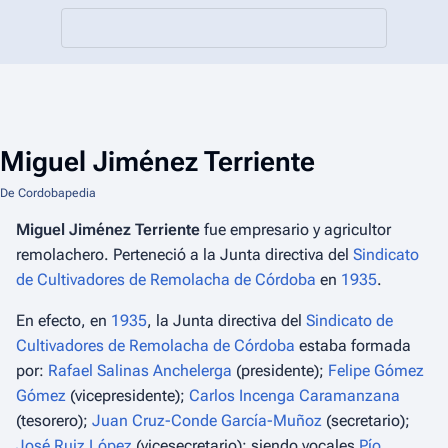
Miguel Jiménez Terriente
De Cordobapedia
Miguel Jiménez Terriente
fue empresario y agricultor
remolachero. Perteneció a la Junta directiva del
Sindicato
de Cultivadores de Remolacha de Córdoba
en
1935
.
En efecto, en
1935
, la Junta directiva del
Sindicato de
Cultivadores de Remolacha de Córdoba
estaba formada
por:
Rafael Salinas Anchelerga
(presidente);
Felipe Gómez
Gómez
(vicepresidente);
Carlos Incenga Caramanzana
(tesorero);
Juan Cruz-Conde García-Muñoz
(secretario);
José Ruiz López
(vicesecretario); siendo vocales
Pío