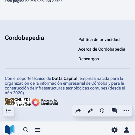
Esta página ha recibido 368 visitas.
Cordobapedia
Política de privacidad
Acerca de Cordobapedia
Descargos
Con el soporte técnico de
Datta Capital
, empresa nacida para la
organización de la información empresarial de Córdoba y para la
construcción de infraestructuras tecnológicas comunes (desde el
año 2020)
Sumario
Comparte esta página
Más ac
Vistas
associated-
Búsqueda alternativa
Menú alternativo
Toggle p
Men