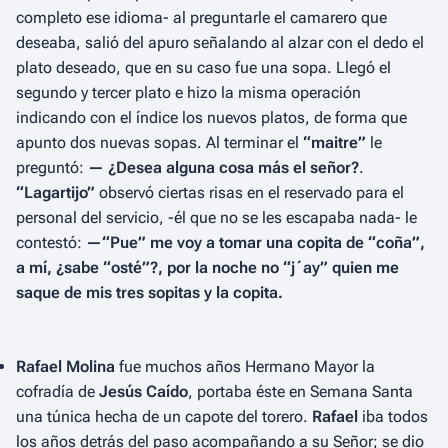
completo ese idioma- al preguntarle el camarero que
deseaba, salió del apuro señalando al alzar con el dedo el
plato deseado, que en su caso fue una sopa. Llegó el
segundo y tercer plato e hizo la misma operación
indicando con el índice los nuevos platos, de forma que
apunto dos nuevas sopas. Al terminar el
“maitre”
le
preguntó:
— ¿Desea alguna cosa más el señor?
.
“Lagartijo”
observó ciertas risas en el reservado para el
personal del servicio, -él que no se les escapaba nada- le
contestó:
—“Pue” me voy a tomar una copita de “coña”,
a mí, ¿sabe “osté”?, por la noche no “j´ay” quien me
saque de mis tres sopitas y la copita.
Rafael Molina
fue muchos años Hermano Mayor la
cofradía de
Jesús Caído
, portaba éste en Semana Santa
una túnica hecha de un capote del torero.
Rafael
iba todos
los años detrás del paso acompañando a su Señor; se dio