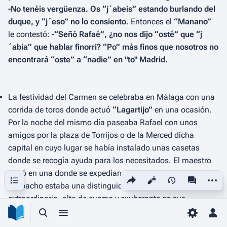
-No tenéis vergüenza. Os “j´abeis” estando burlando del
duque, y “j´eso” no lo consiento
. Entonces el
“Manano”
le contestó:
-“Señó Rafaé”, ¿no nos dijo “osté” que “j
´abia” que hablar finorri? “Po” más finos que nosotros no
encontrará “oste” a “nadie” en "to" Madrid.
La festividad del Carmen se celebraba en Málaga con una
corrida de toros donde actuó
“Lagartijo”
en una ocasión.
Por la noche del mismo día paseaba Rafael con unos
amigos por la plaza de Torrijos o de la Merced dicha
capital en cuyo lugar se había instalado unas casetas
donde se recogía ayuda para los necesitados. El maestro
entró en una donde se expedían vino malagueño, en cuyo
Sumario
Comparte esta página
Más ac
Vistas
associated-
despacho estaba una distinguida joven de belleza
extraordinaria, alta de cuerpo y exuberante en sus
entornos. El califa cordobés, que era muy enamoradizo,
Búsqueda alternativa
Menú alternativo
Toggle p
Men
después de admirar extasiado aquel soberbio monumento