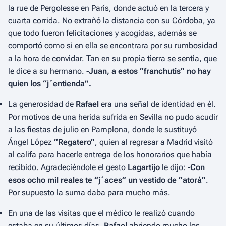
la rue de Pergolesse en París, donde actuó en la tercera y
cuarta corrida. No extrañó la distancia con su Córdoba, ya
que todo fueron felicitaciones y acogidas, además se
comportó como si en ella se encontrara por su rumbosidad
a la hora de convidar. Tan en su propia tierra se sentía, que
le dice a su hermano.
-Juan, a estos “franchutis” no hay
quien los “j´entienda”.
La generosidad de
Rafael
era una señal de identidad en él.
Por motivos de una herida sufrida en Sevilla no pudo acudir
a las fiestas de julio en Pamplona, donde le sustituyó
Ángel López
“Regatero”
, quien al regresar a Madrid visitó
al califa para hacerle entrega de los honorarios que había
recibido. Agradeciéndole el gesto
Lagartijo
le dijo:
-Con
esos ocho mil reales te “j´aces” un vestido de “atorá”
.
Por supuesto la suma daba para mucho más.
En una de las visitas que el médico le realizó cuando
estaba en su últimos días,
Rafael
abriendo mucho los