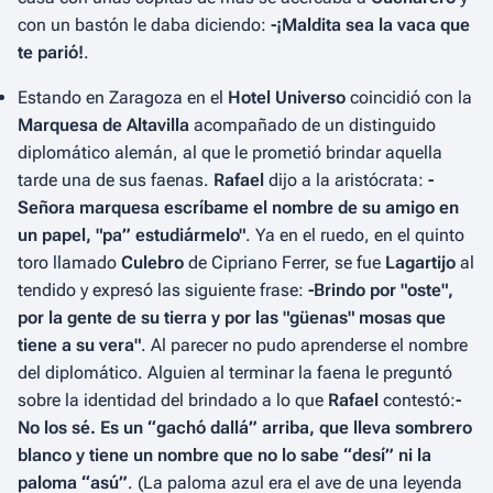
con un bastón le daba diciendo:
-¡Maldita sea la vaca que
te parió!
.
Estando en Zaragoza en el
Hotel Universo
coincidió con la
Marquesa de Altavilla
acompañado de un distinguido
diplomático alemán, al que le prometió brindar aquella
tarde una de sus faenas.
Rafael
dijo a la aristócrata:
-
Señora marquesa escríbame el nombre de su amigo en
un papel, "pa” estudiármelo"
. Ya en el ruedo, en el quinto
toro llamado
Culebro
de Cipriano Ferrer, se fue
Lagartijo
al
tendido y expresó las siguiente frase:
-Brindo por "oste",
por la gente de su tierra y por las "güenas" mosas que
tiene a su vera"
. Al parecer no pudo aprenderse el nombre
del diplomático. Alguien al terminar la faena le preguntó
sobre la identidad del brindado a lo que
Rafael
contestó:
-
No los sé. Es un “gachó dallá” arriba, que lleva sombrero
blanco y tiene un nombre que no lo sabe “desí” ni la
paloma “asú”
. (La paloma azul era el ave de una leyenda