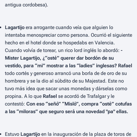
antigua cordobesa).
Lagartijo
era arrogante cuando veía que alguien lo
intentaba menospreciar como persona. Ocurrió el siguiente
hecho en el hotel donde se hospedabs en Valencia.
Cuando volvía de torear, un rico lord inglés lo abordó:
-
Mister Lagartijo, ¿“osté” querer dar bordón de su
vestido, para “mi” mostrar a las “ladies” inglesas?
Rafael
todo cortés y generoso arrancó una borla de de oro de su
hombrera y se la dio al súbdito de su Majestad. Este no
tuvo más idea que sacar unas monedas y dárselas como
propina. A lo que
Rafael
se acordó de Trafalgar y le
contestó:
Con eso “señó” “Misló”, compra “osté” cotufas
a las “miloras” que seguro será una novedad "pa" ellas.
Estuvo
Lagartijo
en la inauguración de la plaza de toros de