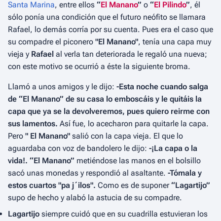
Santa Marina
, entre ellos
“
El Manano
”
o
“
El Pilindo
”
, él
sólo ponía una condición que el futuro neófito se llamara
Rafael, lo demás corría por su cuenta. Pues era el caso que
su compadre el piconero
"El Manano"
, tenía una capa muy
vieja y
Rafael
al verla tan deteriorada le regaló una nueva;
con este motivo se ocurrió a éste la siguiente broma.
Llamó a unos amigos y le dijo:
-Esta noche cuando salga
de “El Manano” de su casa lo emboscáis y le quitáis la
capa que ya se la devolveremos, pues quiero reirme con
sus lamentos.
Así fue, lo acecharon para quitarle la capa.
Pero
" El Manano"
salió con la capa vieja. El que lo
aguardaba con voz de bandolero le dijo:
-¡La capa o la
vida!.
“El Manano”
metiéndose las manos en el bolsillo
sacó unas monedas y respondió al asaltante.
-Tómala y
estos cuartos "pa j´ilos".
Como es de suponer
“Lagartijo”
supo de hecho y alabó la astucia de su compadre.
Lagartijo
siempre cuidó que en su cuadrilla estuvieran los