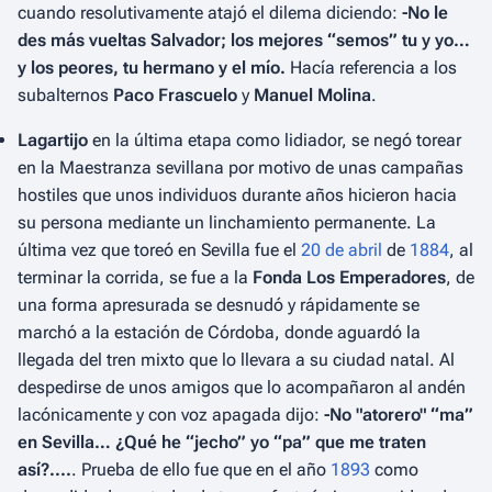
cuando resolutivamente atajó el dilema diciendo:
-No le
des más vueltas Salvador; los mejores “semos” tu y yo…
y los peores, tu hermano y el mío.
Hacía referencia a los
subalternos
Paco Frascuelo
y
Manuel Molina
.
Lagartijo
en la última etapa como lidiador, se negó torear
en la Maestranza sevillana por motivo de unas campañas
hostiles que unos individuos durante años hicieron hacia
su persona mediante un linchamiento permanente. La
última vez que toreó en Sevilla fue el
20 de abril
de
1884
, al
terminar la corrida, se fue a la
Fonda Los Emperadores
, de
una forma apresurada se desnudó y rápidamente se
marchó a la estación de Córdoba, donde aguardó la
llegada del tren mixto que lo llevara a su ciudad natal. Al
despedirse de unos amigos que lo acompañaron al andén
lacónicamente y con voz apagada dijo:
-No "atorero" “ma”
en Sevilla… ¿Qué he “jecho” yo “pa” que me traten
así?....
. Prueba de ello fue que en el año
1893
como