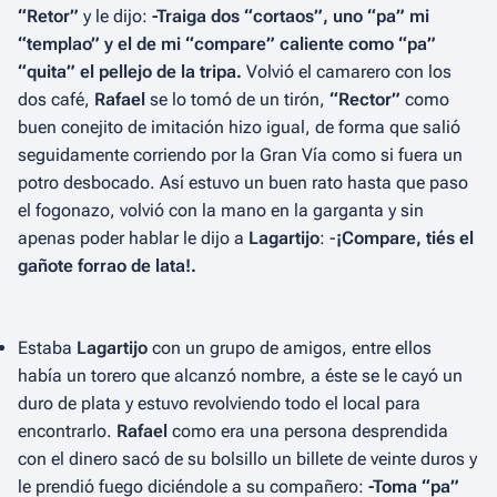
“Retor”
y le dijo:
-Traiga dos “cortaos”, uno “pa” mi
“templao” y el de mi “compare” caliente como “pa”
“quita” el pellejo de la tripa.
Volvió el camarero con los
dos café,
Rafael
se lo tomó de un tirón,
“Rector”
como
buen conejito de imitación hizo igual, de forma que salió
seguidamente corriendo por la Gran Vía como si fuera un
potro desbocado. Así estuvo un buen rato hasta que paso
el fogonazo, volvió con la mano en la garganta y sin
apenas poder hablar le dijo a
Lagartijo
: -
¡Compare, tiés el
gañote forrao de lata!.
Estaba
Lagartijo
con un grupo de amigos, entre ellos
había un torero que alcanzó nombre, a éste se le cayó un
duro de plata y estuvo revolviendo todo el local para
encontrarlo.
Rafael
como era una persona desprendida
con el dinero sacó de su bolsillo un billete de veinte duros y
le prendió fuego diciéndole a su compañero:
-Toma “pa”