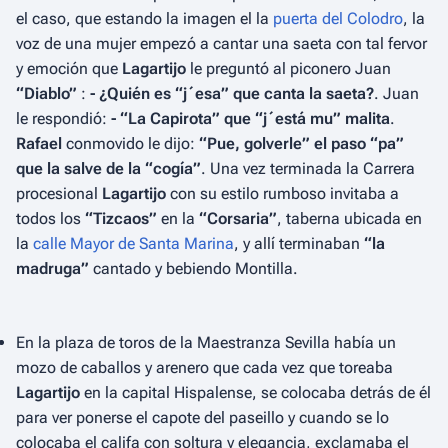
el caso, que estando la imagen el la
puerta del Colodro
, la
voz de una mujer empezó a cantar una saeta con tal fervor
y emoción que
Lagartijo
le preguntó al piconero Juan
“Diablo”
:
- ¿Quién es “j´esa” que canta la saeta?
. Juan
le respondió:
- “La Capirota” que “j´está mu” malita
.
Rafael
conmovido le dijo:
“Pue, golverle” el paso “pa”
que la salve de la “cogía”
. Una vez terminada la Carrera
procesional
Lagartijo
con su estilo rumboso invitaba a
todos los
“Tizcaos”
en la
“Corsaria”
, taberna ubicada en
la
calle Mayor de Santa Marina
, y allí terminaban
“la
madruga”
cantado y bebiendo Montilla.
En la plaza de toros de la Maestranza Sevilla había un
mozo de caballos y arenero que cada vez que toreaba
Lagartijo
en la capital Hispalense, se colocaba detrás de él
para ver ponerse el capote del paseillo y cuando se lo
colocaba el califa con soltura y elegancia, exclamaba el