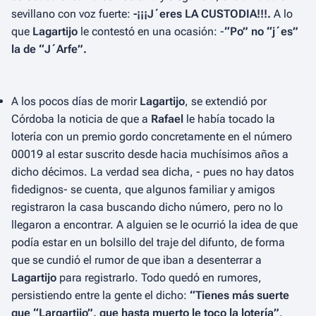
sevillano con voz fuerte:
-¡¡¡J´eres LA CUSTODIA!!!.
A lo
que
Lagartijo
le contestó en una ocasión: -
“Po” no “j´es”
la de “J´Arfe”.
A los pocos días de morir
Lagartijo
, se extendió por
Córdoba la noticia de que a
Rafael
le había tocado la
lotería con un premio gordo concretamente en el número
00019 al estar suscrito desde hacia muchísimos años a
dicho décimos. La verdad sea dicha, - pues no hay datos
fidedignos- se cuenta, que algunos familiar y amigos
registraron la casa buscando dicho número, pero no lo
llegaron a encontrar. A alguien se le ocurrió la idea de que
podía estar en un bolsillo del traje del difunto, de forma
que se cundió el rumor de que iban a desenterrar a
Lagartijo
para registrarlo. Todo quedó en rumores,
persistiendo entre la gente el dicho:
“Tienes más suerte
que “Largartijo”, que hasta muerto le toco la lotería”
.