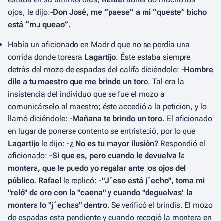
ojos, le dijo:
-Don José, me “paese” a mí “queste” bicho
está “mu queao”.
Había un aficionado en Madrid que no se perdía una
corrida donde toreara
Lagartijo
. Éste estaba siempre
detrás del mozo de espadas del califa diciéndole: -
Hombre
dile a tu maestro que me brinde un toro
. Tal era la
insistencia del individuo que se fue el mozo a
comunicárselo al maestro; éste accedió a la petición, y lo
llamó diciéndole: -
Mañana te brindo un toro
. El aficionado
en lugar de ponerse contento se entristeció, por lo que
Lagartijo
le dijo: -
¿ No es tu mayor ilusión?
Respondió el
aficionado: -
Si que es, pero cuando le devuelva la
montera, que le puedo yo regalar ante los ojos del
público
.
Rafael
le replicó: -
"J´eso está j´echo", toma mi
"reló" de oro con la "caena" y cuando "deguelvas" la
montera lo "j´echas" dentro
. Se verificó el brindis. El mozo
de espadas esta pendiente y cuando recogió la montera en