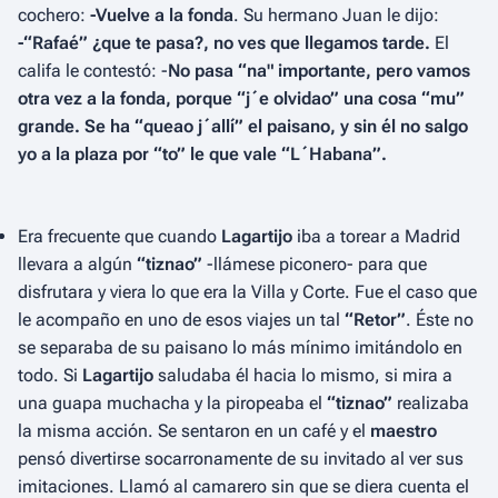
cochero:
-Vuelve a la fonda
. Su hermano Juan le dijo:
-“Rafaé” ¿que te pasa?, no ves que llegamos tarde.
El
califa le contestó: -
No pasa “na" importante, pero vamos
otra vez a la fonda, porque “j´e olvidao” una cosa “mu”
grande. Se ha “queao j´allí” el paisano, y sin él no salgo
yo a la plaza por “to” le que vale “L´Habana”.
Era frecuente que cuando
Lagartijo
iba a torear a Madrid
llevara a algún
“tiznao”
-llámese piconero- para que
disfrutara y viera lo que era la Villa y Corte. Fue el caso que
le acompaño en uno de esos viajes un tal
“Retor”
. Éste no
se separaba de su paisano lo más mínimo imitándolo en
todo. Si
Lagartijo
saludaba él hacia lo mismo, si mira a
una guapa muchacha y la piropeaba el
“tiznao”
realizaba
la misma acción. Se sentaron en un café y el
maestro
pensó divertirse socarronamente de su invitado al ver sus
imitaciones. Llamó al camarero sin que se diera cuenta el