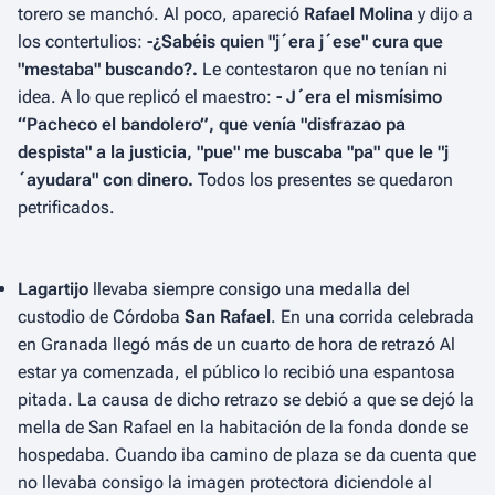
torero se manchó. Al poco, apareció
Rafael Molina
y dijo a
los contertulios:
-¿Sabéis quien "j´era j´ese" cura que
"mestaba" buscando?.
Le contestaron que no tenían ni
idea. A lo que replicó el maestro:
- J´era el mismísimo
“Pacheco el bandolero”, que venía "disfrazao pa
despista" a la justicia, "pue" me buscaba "pa" que le "j
´ayudara" con dinero.
Todos los presentes se quedaron
petrificados.
Lagartijo
llevaba siempre consigo una medalla del
custodio de Córdoba
San Rafael
. En una corrida celebrada
en Granada llegó más de un cuarto de hora de retrazó Al
estar ya comenzada, el público lo recibió una espantosa
pitada. La causa de dicho retrazo se debió a que se dejó la
mella de San Rafael en la habitación de la fonda donde se
hospedaba. Cuando iba camino de plaza se da cuenta que
no llevaba consigo la imagen protectora diciendole al