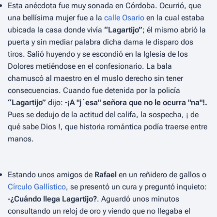
Esta anécdota fue muy sonada en Córdoba. Ocurrió, que
una bellísima mujer fue a la
calle Osario
en la cual estaba
ubicada la casa donde vivía
“Lagartijo”
; él mismo abrió la
puerta y sin mediar palabra dicha dama le disparo dos
tiros. Salió huyendo y se escondió en la Iglesia de los
Dolores metiéndose en el confesionario. La bala
chamuscó al maestro en el muslo derecho sin tener
consecuencias. Cuando fue detenida por la policía
“Lagartijo”
dijo:
-¡A "j´esa" señora que no le ocurra "na"!.
Pues se dedujo de la actitud del califa, la sospecha, ¡ de
qué sabe Dios !, que historia romántica podía traerse entre
manos.
Estando unos amigos de
Rafael
en un reñidero de gallos o
Círculo Gallístico
, se presentó un cura y preguntó inquieto:
-¿Cuándo llega Lagartijo?
. Aguardó unos minutos
consultando un reloj de oro y viendo que no llegaba el