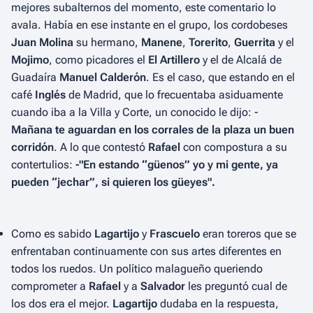
mejores subalternos del momento, este comentario lo
avala. Había en ese instante en el grupo, los cordobeses
Juan Molina
su hermano,
Manene
,
Torerito
,
Guerrita
y el
Mojimo
, como picadores el
El Artillero
y el de Alcalá de
Guadaíra
Manuel Calderón
. Es el caso, que estando en el
café
Inglés
de Madrid, que lo frecuentaba asiduamente
cuando iba a la Villa y Corte, un conocido le dijo: -
Mañana te aguardan en los corrales de la plaza un buen
corridón
. A lo que contestó
Rafael
con compostura a su
contertulios:
-"En estando “güenos” yo y mi gente, ya
pueden “jechar”, si quieren los güeyes".
Como es sabido
Lagartijo
y
Frascuelo
eran toreros que se
enfrentaban continuamente con sus artes diferentes en
todos los ruedos. Un político malagueño queriendo
comprometer a
Rafael
y a
Salvador
les preguntó cual de
los dos era el mejor.
Lagartijo
dudaba en la respuesta,