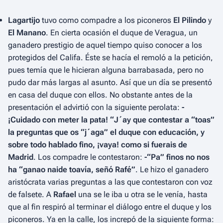
Lagartijo
tuvo como compadre a los piconeros
El Pilindo
y
El Manano
. En cierta ocasión el duque de Veragua, un
ganadero prestigio de aquel tiempo quiso conocer a los
protegidos del Califa. Éste se hacía el remoló a la petición,
pues temía que le hicieran alguna barrabasada, pero no
pudo dar más largas al asunto. Así que un día se presentó
en casa del duque con ellos. No obstante antes de la
presentación el advirtió con la siguiente perolata:
-
¡Cuidado con meter la pata! “J´ay que contestar a “toas”
la preguntas que os “j´aga” el duque con educación, y
sobre todo hablado fino, ¡vaya! como si fuerais de
Madrid
. Los compadre le contestaron:
-“Pa” finos no nos
ha “ganao naide toavía, señó Rafé”
. Le hizo el ganadero
aristócrata varias preguntas a las que contestaron con voz
de falsete. A
Rafael
una se le iba u otra se le venía, hasta
que al fin respiró al terminar el diálogo entre el duque y los
piconeros. Ya en la calle, los increpó de la siguiente forma: