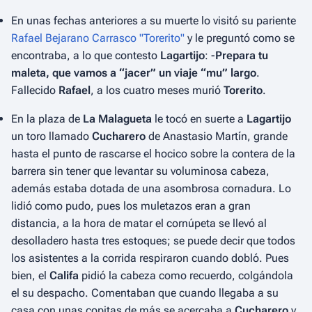
En unas fechas anteriores a su muerte lo visitó su pariente
Rafael Bejarano Carrasco "Torerito"
y le preguntó como se
encontraba, a lo que contesto
Lagartijo
: -
Prepara tu
maleta, que vamos a “jacer” un viaje “mu” largo
.
Fallecido
Rafael
, a los cuatro meses murió
Torerito
.
En la plaza de
La Malagueta
le tocó en suerte a
Lagartijo
un toro llamado
Cucharero
de Anastasio Martín, grande
hasta el punto de rascarse el hocico sobre la contera de la
barrera sin tener que levantar su voluminosa cabeza,
además estaba dotada de una asombrosa cornadura. Lo
lidió como pudo, pues los muletazos eran a gran
distancia, a la hora de matar el cornúpeta se llevó al
desolladero hasta tres estoques; se puede decir que todos
los asistentes a la corrida respiraron cuando dobló. Pues
bien, el
Califa
pidió la cabeza como recuerdo, colgándola
el su despacho. Comentaban que cuando llegaba a su
casa con unas copitas de más se acercaba a
Cucharero
y