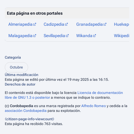
Esta página en otros portales
Almeriapedia
Cadizpedia
Granadapedia
Huelvaped
Malagapedia
Sevillapedia
Wikanda
Wikipedia
Categoría
Octubre
Última modificación
Esta página se editó por última vez el 19 may 2025 a las 16:15.
Derechos de autor
El contenido está disponible bajo la licencia
Licencia de documentación
libre de GNU 1.3 o posterior
a menos que se indique lo contrario.
(c)
Cordobapedia
es una marca registrada por
Alfredo Romeo
y cedida a la
asociación Cordobapedia
para su explotación.
⧼citizen-page-info-viewcount⧽
Esta página ha recibido 763 visitas.