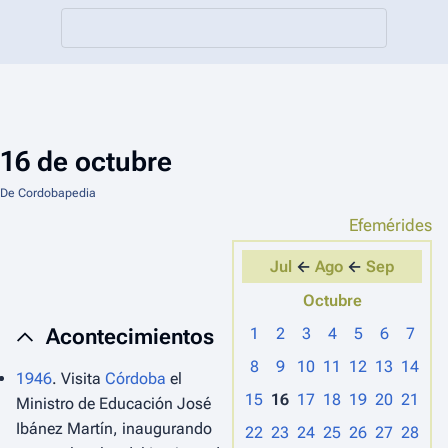
16 de octubre
De Cordobapedia
Efemérides
Jul
←
Ago
←
Sep
Octubre
Acontecimientos
1
2
3
4
5
6
7
8
9
10
11
12
13
14
1946
. Visita
Córdoba
el
15
16
17
18
19
20
21
Ministro de Educación José
Ibánez Martín, inaugurando
22
23
24
25
26
27
28