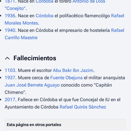
1871
. Nace en
Córdoba
el torero
Antonio de Dios
"Conejito"
.
1936
. Nace en
Córdoba
el polifacético flamencólgo
Rafael
Morales Montes
.
1940
. Nace en Córdoba el empresario de hostelería
Rafael
Carrillo Maestre
Fallecimientos
1103
. Muere el escritor
Abu Bakr Ibn Jazim
.
1937
. Muere cerca de
Fuente Obejuna
el militar anarquista
Juan José Bernete Aguayo
conocido como
"Capitán
Chimeno".
2017
. Fallece en Córdoba el que fue Concejal de IU en el
Ayuntamiento de Córdoba
Rafael Quirós Sánchez
Esta página en otros portales