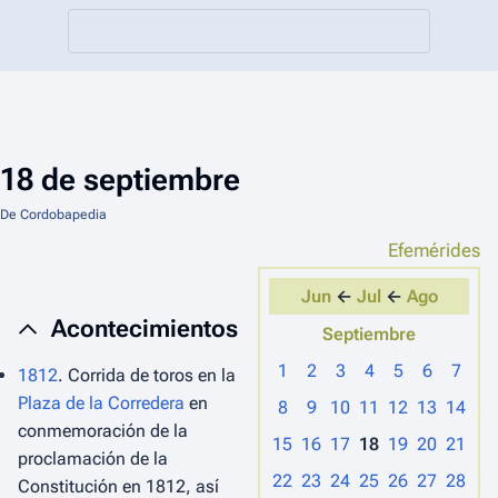
18 de septiembre
De Cordobapedia
Efemérides
Jun
←
Jul
←
Ago
Acontecimientos
Septiembre
1
2
3
4
5
6
7
1812
. Corrida de toros en la
Plaza de la Corredera
en
8
9
10
11
12
13
14
conmemoración de la
15
16
17
18
19
20
21
proclamación de la
22
23
24
25
26
27
28
Constitución en 1812, así