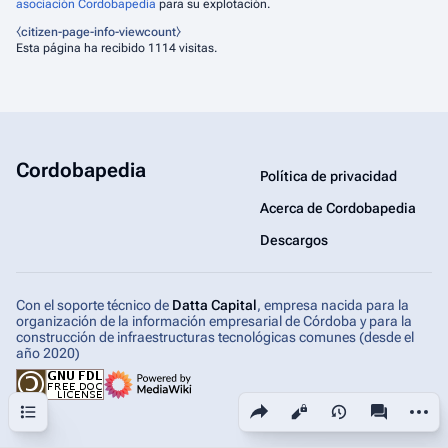
asociación Cordobapedia
para su explotación.
⧼citizen-page-info-viewcount⧽
Esta página ha recibido 1114 visitas.
Cordobapedia
Política de privacidad
Acerca de Cordobapedia
Descargos
Con el soporte técnico de
Datta Capital
, empresa nacida para la
organización de la información empresarial de Córdoba y para la
construcción de infraestructuras tecnológicas comunes (desde el
año 2020)
Sumario
Comparte esta página
Más ac
Vistas
associated-