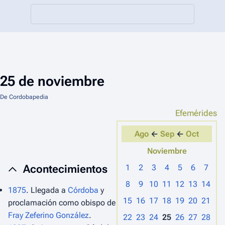
25 de noviembre
De Cordobapedia
Efemérides
Ago
←
Sep
←
Oct
Noviembre
Acontecimientos
1
2
3
4
5
6
7
8
9
10
11
12
13
14
1875
. Llegada a
Córdoba
y
15
16
17
18
19
20
21
proclamación como obispo de
Fray Zeferino González
.
22
23
24
25
26
27
28