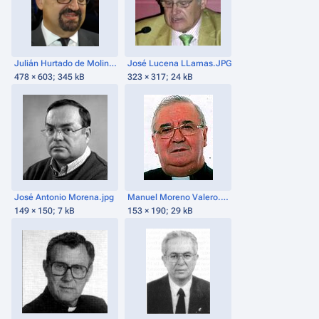
Julián Hurtado de Molina (24 de marzo de 2017).png
José Lucena LLamas.JPG
478 × 603; 345 kB
323 × 317; 24 kB
José Antonio Morena.jpg
Manuel Moreno Valero.bmp.jpg
149 × 150; 7 kB
153 × 190; 29 kB