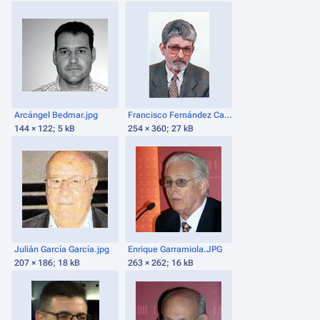
Arcángel Bedmar.jpg
Francisco Fernández Caballero.jpg
144 × 122; 5 kB
254 × 360; 27 kB
Julián García García.jpg
Enrique Garramiola.JPG
207 × 186; 18 kB
263 × 262; 16 kB