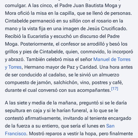
comulgar. A las cinco, el Padre Juan Bautista Moga y
Mora ofició la misa en la capilla, que se llenó de personas.
Cintabelde permaneció en su sillón con el rosario en la
mano y la vista fija en una imagen de Jesús Crucificado.
Recibió la Eucaristía y escuchó un discurso del Padre
Moga. Posteriormente, el confesor se arrodilló y besó los
grillos y pies de Cintabelde, quien, conmovido, lo incorporó
y abrazó. También celebró misa el señor
Manuel de Torres
y Torres
, Hermano mayor de Paz y Caridad. Una hora antes
de ser conducido al cadalso, se le sirvió un almuerzo
compuesto de jamón, salchichón, vino, postres y café,
[
17
]
durante el cual conversó con sus acompañantes.
A las siete y media de la mañana, preguntó si se le daría
sepultura en caja y si le harían funeral, a lo que se le
contestó afirmativamente, invitando al teniente encargado
de la fuerza a su entierro, que sería el lunes en
San
Francisco
. Mostró reparos a vestir la hopa, pero finalmente