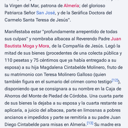
la Virgen del Mar, patrona de
Almería
; del glorioso
Patriarca Señor
San José
, y de la Seráfica Doctora del
Carmelo Santa Teresa de Jesús".
Manifestaba estar
"profundamente arrepentido de todas
sus culpas"
y nombraba albacea al Reverendo Padre
Juan
Bautista Moga y Mora
, de la Compañía de Jesús. Legó la
mitad de sus bienes (procedentes de una colecta pública y
110 pesetas y 75 céntimos que ya había entregado a su
esposa) a su hija Magdalena Cintabelde Molinero, fruto de
su matrimonio con Teresa Molinero Galloso (quien
[
12
]
también figura en el sumario del crimen como testigo
),
disponiendo que se consignara a su nombre en la Caja de
Ahorros del Monte de Piedad de Córdoba. Una cuarta parte
de sus bienes la dejaba a su esposa y la cuarta restante se
aplicaría, a juicio del albacea, parte en limosnas a pobres
ancianos e impedidos y parte se remitiría a su padre Juan
[
13
]
Diego Cintabelde para misas en Almería.
Su madre era