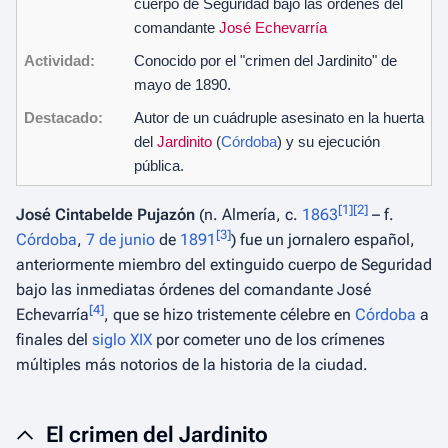
cuerpo de Seguridad bajo las órdenes del
comandante
José Echevarría
Actividad:
Conocido por el "crimen del Jardinito" de
mayo de 1890.
Destacado:
Autor de un cuádruple asesinato en la huerta
del
Jardinito
(
Córdoba
) y su ejecución
pública.
[
1
]
[
2
]
José Cintabelde Pujazón
(n. Almería, c.
1863
– f.
[
3
]
Córdoba
,
7 de junio
de
1891
) fue un jornalero español,
anteriormente miembro del extinguido cuerpo de Seguridad
bajo las inmediatas órdenes del comandante José
[
4
]
Echevarría
, que se hizo tristemente célebre en
Córdoba
a
finales del
siglo XIX
por cometer uno de los crímenes
múltiples más notorios de la historia de la ciudad.
El crimen del Jardinito