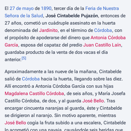
El
27 de mayo
de
1890
, tercer día de la
Feria de Nuestra
Señora de la Salud
,
José Cintabelde Pujazón
, entonces de
27 años, cometió un cuádruple asesinato en la huerta
denominada del
Jardinito
, en el término de
Córdoba
, con
el propósito de apoderarse del dinero que
Antonia Córdoba
García
, esposa del capataz del predio
Juan Castillo Laín
,
guardaba producto de la venta de dos vacas el día
[
5
]
anterior.
Aproximadamente a las nueve de la mañana, Cintabelde
salió de
Córdoba
hacia la huerta, llegando sobre las diez.
Allí encontró a Antonia Córdoba García con sus hijas
Magdalena Castillo Córdoba
, de seis años, y María Josefa
Castillo Córdoba, de dos, y al guarda
José Bello
. Tras
encargar cincuenta naranjas al guarda, éste y Cintabelde
se dirigieron al naranjo. Sin motivo aparente, mientras
José Bello
cogía la fruta subido a una escalera, Cintabelde
lo acometió con una navaja, causándole seis heridas que