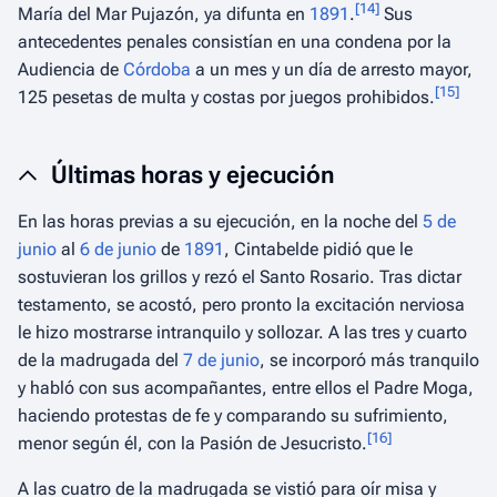
[
14
]
María del Mar Pujazón, ya difunta en
1891
.
Sus
antecedentes penales consistían en una condena por la
Audiencia de
Córdoba
a un mes y un día de arresto mayor,
[
15
]
125 pesetas de multa y costas por juegos prohibidos.
Últimas horas y ejecución
En las horas previas a su ejecución, en la noche del
5 de
junio
al
6 de junio
de
1891
, Cintabelde pidió que le
sostuvieran los grillos y rezó el Santo Rosario. Tras dictar
testamento, se acostó, pero pronto la excitación nerviosa
le hizo mostrarse intranquilo y sollozar. A las tres y cuarto
de la madrugada del
7 de junio
, se incorporó más tranquilo
y habló con sus acompañantes, entre ellos el Padre Moga,
haciendo protestas de fe y comparando su sufrimiento,
[
16
]
menor según él, con la Pasión de Jesucristo.
A las cuatro de la madrugada se vistió para oír misa y