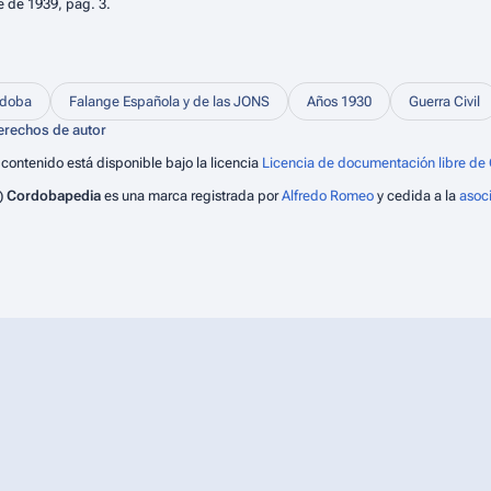
e de 1939, pág. 3.
rdoba
Falange Española y de las JONS
Años 1930
Guerra Civil
erechos de autor
 contenido está disponible bajo la licencia
Licencia de documentación libre de 
)
Cordobapedia
es una marca registrada por
Alfredo Romeo
y cedida a la
asoc