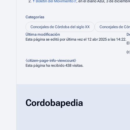
↑
Boletín del Movimiento
, en el diario
Azul
, 3 de diciembr
Categorías
Concejales de Córdoba del siglo XX
Concejales de Có
Última modificación
D
Esta página se editó por última vez el 12 abr 2025 a las 14:22.
El
(c
⧼citizen-page-info-viewcount⧽
Esta página ha recibido 438 visitas.
Cordobapedia