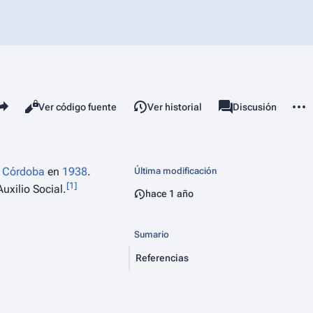
mparte esta página
Más 
Vistas
associated-pages
Leer
Ver código fuente
Ver historial
Página
Discusión
 Córdoba
en
1938
.
Última modificación
[
1
]
uxilio Social.
hace 1 año
Sumario
Referencias