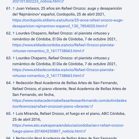
202101302223_noticia.html
↑
Juan Velasco, 25 años sin Rafael Orozco: auge y desaparición
del 'Rajmáninov' español, Cordopolis, 25 de abril 2021,
https://cordopolis.eldiario.es/cultura/25-anos-rafael-orozco-auge-
desaparicion-rajmaninov-espanol_130_7854020.html
↑
Lourdes Chaparro, Rafael Orozco: el pianista virtuoso y
romántico de Córdoba, El Día de Córdoba, 7 de octubre 2021,
https://www.eldiadecordoba.es/ocio/Rafael-Orozco-pianista-
virtuoso-romantico_0_1617738663.html
↑
Lourdes Chaparro, Rafael Orozco: el pianista virtuoso y
romántico de Córdoba, El Día de Córdoba, 7 de octubre 2021,
https://www.eldiadecordoba.es/ocio/Rafael-Orozco-pianista-
virtuoso-romantico_0_1617738663.html
↑
Redacción Real Academia de Bellas Artes de San Fernando,
Rafael Orozco, el piano vibrante, Real Academia de Bellas Artes de
San Fernando, sin fecha,
https://www.realacademiabellasartessanfernando.com/actividades
/conferencias/rafael-orozcoel-piano-vibrante/
↑
Luis Miranda, Rafael Orozco, el fuego en el piano, ABC Córdoba,
25 de abril 2016,
https://www.abc.es/espana/andalucia/cordoba/sevi-rafael-orozco-
fuego-piano-201604250807_noticia.html
↑
Redacción Real Academia de Bellas Artes de San Fernando,