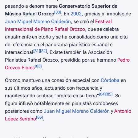
pasando a denominarse
Conservatorio Superior de
[
80
]
Música Rafael Orozco
. En
2002
, gracias al impulso de
Juan Miguel Moreno Calderón
, se creó el
Festival
Internacional de Piano Rafael Orozco
, que se celebra
anualmente en otoño y se ha consolidado como una cita
de referencia en el panorama pianístico español e
[
81
]
[
82
]
internacional
. Existe también la Asociación
Pianística Rafael Orozco, presidida por su hermano
Pedro
[
83
]
Orozco Flores
.
Orozco mantuvo una conexión especial con
Córdoba
en
sus últimos años, actuando con frecuencia y
[
84
]
[
85
]
manifestando sentirse "profeta en su tierra"
. Su
figura influyó notablemente en pianistas cordobeses
posteriores como
Juan Miguel Moreno Calderón
y
Antonio
[
86
]
López Serrano
.