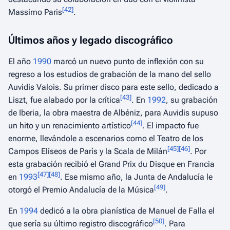
[
42
]
Massimo Paris
.
Últimos años y legado discográfico
El año
1990
marcó un nuevo punto de inflexión con su
regreso a los estudios de grabación de la mano del sello
Auvidis Valois. Su primer disco para este sello, dedicado a
[
43
]
Liszt, fue alabado por la crítica
. En
1992
, su grabación
de
Iberia
, la obra maestra de Albéniz, para Auvidis supuso
[
44
]
un hito y un renacimiento artístico
. El impacto fue
enorme, llevándole a escenarios como el Teatro de los
[
45
]
[
46
]
Campos Elíseos de París y la Scala de Milán
. Por
esta grabación recibió el Grand Prix du Disque en Francia
[
47
]
[
48
]
en
1993
. Ese mismo año, la Junta de Andalucía le
[
49
]
otorgó el Premio Andalucía de la Música
.
En
1994
dedicó a la obra pianística de Manuel de Falla el
[
50
]
que sería su último registro discográfico
. Para