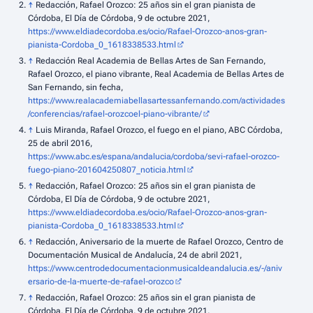
↑
Redacción, Rafael Orozco: 25 años sin el gran pianista de
Córdoba, El Día de Córdoba, 9 de octubre 2021,
https://www.eldiadecordoba.es/ocio/Rafael-Orozco-anos-gran-
pianista-Cordoba_0_1618338533.html
↑
Redacción Real Academia de Bellas Artes de San Fernando,
Rafael Orozco, el piano vibrante, Real Academia de Bellas Artes de
San Fernando, sin fecha,
https://www.realacademiabellasartessanfernando.com/actividades
/conferencias/rafael-orozcoel-piano-vibrante/
↑
Luis Miranda, Rafael Orozco, el fuego en el piano, ABC Córdoba,
25 de abril 2016,
https://www.abc.es/espana/andalucia/cordoba/sevi-rafael-orozco-
fuego-piano-201604250807_noticia.html
↑
Redacción, Rafael Orozco: 25 años sin el gran pianista de
Córdoba, El Día de Córdoba, 9 de octubre 2021,
https://www.eldiadecordoba.es/ocio/Rafael-Orozco-anos-gran-
pianista-Cordoba_0_1618338533.html
↑
Redacción, Aniversario de la muerte de Rafael Orozco, Centro de
Documentación Musical de Andalucía, 24 de abril 2021,
https://www.centrodedocumentacionmusicaldeandalucia.es/-/aniv
ersario-de-la-muerte-de-rafael-orozco
↑
Redacción, Rafael Orozco: 25 años sin el gran pianista de
Córdoba, El Día de Córdoba, 9 de octubre 2021,