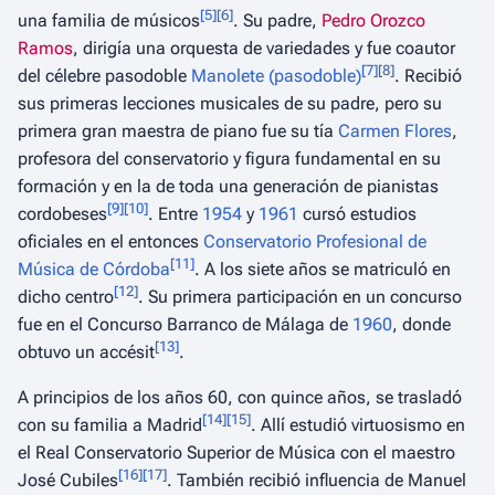
[
5
]
[
6
]
una familia de músicos
. Su padre,
Pedro Orozco
Ramos
, dirigía una orquesta de variedades y fue coautor
[
7
]
[
8
]
del célebre pasodoble
Manolete (pasodoble)
. Recibió
sus primeras lecciones musicales de su padre, pero su
primera gran maestra de piano fue su tía
Carmen Flores
,
profesora del conservatorio y figura fundamental en su
formación y en la de toda una generación de pianistas
[
9
]
[
10
]
cordobeses
. Entre
1954
y
1961
cursó estudios
oficiales en el entonces
Conservatorio Profesional de
[
11
]
Música de Córdoba
. A los siete años se matriculó en
[
12
]
dicho centro
. Su primera participación en un concurso
fue en el Concurso Barranco de Málaga de
1960
, donde
[
13
]
obtuvo un accésit
.
A principios de los años 60, con quince años, se trasladó
[
14
]
[
15
]
con su familia a Madrid
. Allí estudió virtuosismo en
el Real Conservatorio Superior de Música con el maestro
[
16
]
[
17
]
José Cubiles
. También recibió influencia de Manuel