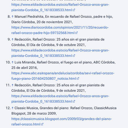
https://www.eldiadecordoba.es/ocio/Rafael-Orozco-anos-gran-
pianista-Cordoba_0_1618338533.html
↑
Manuel Piedrahita, En recuerdo de Rafael Orozco, padre e hijo,
Diario Córdoba, 20 de noviembre 2021,
https://www.diariocordoba.com/opinion/2021/11/20/recuerdo-
rafael-orozco-padre-hijo-59732568.html
↑
Redacción, Rafael Orozco: 25 años sin el gran pianista de
Córdoba, El Día de Córdoba, 9 de octubre 2021,
https://www.eldiadecordoba.es/ocio/Rafael-Orozco-anos-gran-
pianista-Cordoba_0_1618338533.html
↑
Luis Miranda, Rafael Orozco, el fuego en el piano, ABC Córdoba,
25 de abril 2016,
https://www.abc.es/espana/andalucia/cordoba/sevi-rafael-orozco-
fuego-piano-201604250807_noticia.html
↑
Redacción, Rafael Orozco: 25 años sin el gran pianista de
Córdoba, El Día de Córdoba, 9 de octubre 2021,
https://www.eldiadecordoba.es/ocio/Rafael-Orozco-anos-gran-
pianista-Cordoba_0_1618338533.html
↑
Classic Musica, Grandes del piano: Rafael Orozco, ClassicMusica
Blogspot, 28 de marzo 2009,
https://classicmusica.blogspot.com/2009/03/grandes-del-piano-
rafael-orozco.html