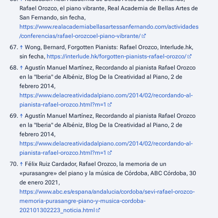
Rafael Orozco, el piano vibrante, Real Academia de Bellas Artes de
San Fernando, sin fecha,
https://www.realacademiabellasartessanfernando.com/actividades
/conferencias/rafael-orozcoel-piano-vibrante/
↑
Wong, Bernard, Forgotten Pianists: Rafael Orozco, Interlude.hk,
sin fecha,
https://interlude.hk/forgotten-pianists-rafael-orozco/
↑
Agustín Manuel Martínez, Recordando al pianista Rafael Orozco
en la "Iberia" de Albéniz, Blog De la Creatividad al Piano, 2 de
febrero 2014,
https://www.delacreatividadalpiano.com/2014/02/recordando-al-
pianista-rafael-orozco.html?m=1
↑
Agustín Manuel Martínez, Recordando al pianista Rafael Orozco
en la "Iberia" de Albéniz, Blog De la Creatividad al Piano, 2 de
febrero 2014,
https://www.delacreatividadalpiano.com/2014/02/recordando-al-
pianista-rafael-orozco.html?m=1
↑
Félix Ruiz Cardador, Rafael Orozco, la memoria de un
«purasangre» del piano y la música de Córdoba, ABC Córdoba, 30
de enero 2021,
https://www.abc.es/espana/andalucia/cordoba/sevi-rafael-orozco-
memoria-purasangre-piano-y-musica-cordoba-
202101302223_noticia.html