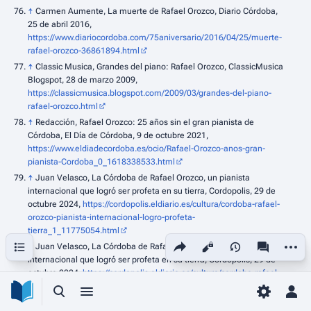
↑
Carmen Aumente, La muerte de Rafael Orozco, Diario Córdoba,
25 de abril 2016,
https://www.diariocordoba.com/75aniversario/2016/04/25/muerte-
rafael-orozco-36861894.html
↑
Classic Musica, Grandes del piano: Rafael Orozco, ClassicMusica
Blogspot, 28 de marzo 2009,
https://classicmusica.blogspot.com/2009/03/grandes-del-piano-
rafael-orozco.html
↑
Redacción, Rafael Orozco: 25 años sin el gran pianista de
Córdoba, El Día de Córdoba, 9 de octubre 2021,
https://www.eldiadecordoba.es/ocio/Rafael-Orozco-anos-gran-
pianista-Cordoba_0_1618338533.html
↑
Juan Velasco, La Córdoba de Rafael Orozco, un pianista
internacional que logró ser profeta en su tierra, Cordopolis, 29 de
octubre 2024,
https://cordopolis.eldiario.es/cultura/cordoba-rafael-
orozco-pianista-internacional-logro-profeta-
tierra_1_11775054.html
Sumario
Comparte esta página
Más ac
Vistas
associated-
↑
Juan Velasco, La Córdoba de Rafael Orozco, un pianista
internacional que logró ser profeta en su tierra, Cordopolis, 29 de
octubre 2024,
https://cordopolis.eldiario.es/cultura/cordoba-rafael-
orozco-pianista-internacional-logro-profeta-
Búsqueda alternativa
Menú alternativo
Toggle p
Men
tierra_1_11775054.html