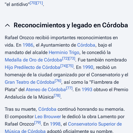
[
70
]
[
71
]
"el antidivo"
.
Reconocimientos y legado en Córdoba
Rafael Orozco recibió importantes reconocimientos en
vida. En
1986
, el Ayuntamiento de
Córdoba
, bajo el
mandato del alcalde
Herminio Trigo
, le concedió la
[
72
]
[
73
]
Medalla de Oro de Córdoba
. Fue también nombrado
[
74
]
[
75
]
Hijo Predilecto de Córdoba
. En
1990
, recibió un
homenaje de la ciudad organizado por el Conservatorio y el
[
76
]
Gran Teatro de Córdoba
, así como la "Fiambrera de
[
77
]
Plata" del
Ateneo de Córdoba
. En
1993
obtuvo el Premio
[
78
]
Andalucía de la Música
.
Tras su muerte,
Córdoba
continuó honrando su memoria.
El compositor
Leo Brouwer
le dedicó la obra
Lamento por
[
79
]
Rafael Orozco
. En
1998
, el
Conservatorio Superior de
Música de Córdoba
adoptó oficialmente su nombre,