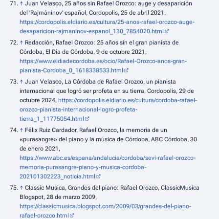
↑
Juan Velasco, 25 años sin Rafael Orozco: auge y desaparición
del 'Rajmáninov' español, Cordopolis, 25 de abril 2021,
https://cordopolis.eldiario.es/cultura/25-anos-rafael-orozco-auge-
desaparicion-rajmaninov-espanol_130_7854020.html
↑
Redacción, Rafael Orozco: 25 años sin el gran pianista de
Córdoba, El Día de Córdoba, 9 de octubre 2021,
https://www.eldiadecordoba.es/ocio/Rafael-Orozco-anos-gran-
pianista-Cordoba_0_1618338533.html
↑
Juan Velasco, La Córdoba de Rafael Orozco, un pianista
internacional que logró ser profeta en su tierra, Cordopolis, 29 de
octubre 2024,
https://cordopolis.eldiario.es/cultura/cordoba-rafael-
orozco-pianista-internacional-logro-profeta-
tierra_1_11775054.html
↑
Félix Ruiz Cardador, Rafael Orozco, la memoria de un
«purasangre» del piano y la música de Córdoba, ABC Córdoba, 30
de enero 2021,
https://www.abc.es/espana/andalucia/cordoba/sevi-rafael-orozco-
memoria-purasangre-piano-y-musica-cordoba-
202101302223_noticia.html
↑
Classic Musica, Grandes del piano: Rafael Orozco, ClassicMusica
Blogspot, 28 de marzo 2009,
https://classicmusica.blogspot.com/2009/03/grandes-del-piano-
rafael-orozco.html