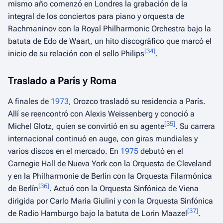
mismo año comenzó en Londres la grabación de la
integral de los conciertos para piano y orquesta de
Rachmaninov con la Royal Philharmonic Orchestra bajo la
batuta de Edo de Waart, un hito discográfico que marcó el
[
34
]
inicio de su relación con el sello Philips
.
Traslado a París y Roma
A finales de
1973
, Orozco trasladó su residencia a París.
Allí se reencontró con Alexis Weissenberg y conoció a
[
35
]
Michel Glotz, quien se convirtió en su agente
. Su carrera
internacional continuó en auge, con giras mundiales y
varios discos en el mercado. En
1975
debutó en el
Carnegie Hall de Nueva York con la Orquesta de Cleveland
y en la Philharmonie de Berlín con la Orquesta Filarmónica
[
36
]
de Berlín
. Actuó con la Orquesta Sinfónica de Viena
dirigida por Carlo Maria Giulini y con la Orquesta Sinfónica
[
37
]
de Radio Hamburgo bajo la batuta de Lorin Maazel
.