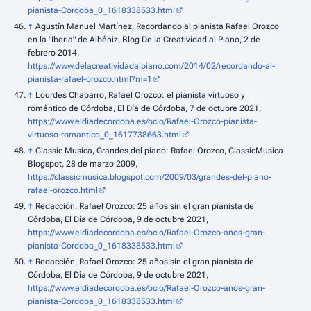
pianista-Cordoba_0_1618338533.html
↑
Agustín Manuel Martínez, Recordando al pianista Rafael Orozco
en la "Iberia" de Albéniz, Blog De la Creatividad al Piano, 2 de
febrero 2014,
https://www.delacreatividadalpiano.com/2014/02/recordando-al-
pianista-rafael-orozco.html?m=1
↑
Lourdes Chaparro, Rafael Orozco: el pianista virtuoso y
romántico de Córdoba, El Día de Córdoba, 7 de octubre 2021,
https://www.eldiadecordoba.es/ocio/Rafael-Orozco-pianista-
virtuoso-romantico_0_1617738663.html
↑
Classic Musica, Grandes del piano: Rafael Orozco, ClassicMusica
Blogspot, 28 de marzo 2009,
https://classicmusica.blogspot.com/2009/03/grandes-del-piano-
rafael-orozco.html
↑
Redacción, Rafael Orozco: 25 años sin el gran pianista de
Córdoba, El Día de Córdoba, 9 de octubre 2021,
https://www.eldiadecordoba.es/ocio/Rafael-Orozco-anos-gran-
pianista-Cordoba_0_1618338533.html
↑
Redacción, Rafael Orozco: 25 años sin el gran pianista de
Córdoba, El Día de Córdoba, 9 de octubre 2021,
https://www.eldiadecordoba.es/ocio/Rafael-Orozco-anos-gran-
pianista-Cordoba_0_1618338533.html