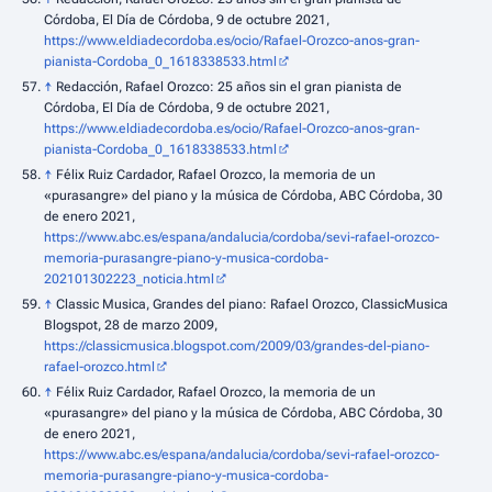
Córdoba, El Día de Córdoba, 9 de octubre 2021,
https://www.eldiadecordoba.es/ocio/Rafael-Orozco-anos-gran-
pianista-Cordoba_0_1618338533.html
↑
Redacción, Rafael Orozco: 25 años sin el gran pianista de
Córdoba, El Día de Córdoba, 9 de octubre 2021,
https://www.eldiadecordoba.es/ocio/Rafael-Orozco-anos-gran-
pianista-Cordoba_0_1618338533.html
↑
Félix Ruiz Cardador, Rafael Orozco, la memoria de un
«purasangre» del piano y la música de Córdoba, ABC Córdoba, 30
de enero 2021,
https://www.abc.es/espana/andalucia/cordoba/sevi-rafael-orozco-
memoria-purasangre-piano-y-musica-cordoba-
202101302223_noticia.html
↑
Classic Musica, Grandes del piano: Rafael Orozco, ClassicMusica
Blogspot, 28 de marzo 2009,
https://classicmusica.blogspot.com/2009/03/grandes-del-piano-
rafael-orozco.html
↑
Félix Ruiz Cardador, Rafael Orozco, la memoria de un
«purasangre» del piano y la música de Córdoba, ABC Córdoba, 30
de enero 2021,
https://www.abc.es/espana/andalucia/cordoba/sevi-rafael-orozco-
memoria-purasangre-piano-y-musica-cordoba-