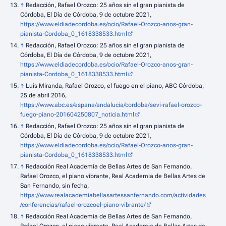
↑
Redacción, Rafael Orozco: 25 años sin el gran pianista de
Córdoba, El Día de Córdoba, 9 de octubre 2021,
https://www.eldiadecordoba.es/ocio/Rafael-Orozco-anos-gran-
pianista-Cordoba_0_1618338533.html
↑
Redacción, Rafael Orozco: 25 años sin el gran pianista de
Córdoba, El Día de Córdoba, 9 de octubre 2021,
https://www.eldiadecordoba.es/ocio/Rafael-Orozco-anos-gran-
pianista-Cordoba_0_1618338533.html
↑
Luis Miranda, Rafael Orozco, el fuego en el piano, ABC Córdoba,
25 de abril 2016,
https://www.abc.es/espana/andalucia/cordoba/sevi-rafael-orozco-
fuego-piano-201604250807_noticia.html
↑
Redacción, Rafael Orozco: 25 años sin el gran pianista de
Córdoba, El Día de Córdoba, 9 de octubre 2021,
https://www.eldiadecordoba.es/ocio/Rafael-Orozco-anos-gran-
pianista-Cordoba_0_1618338533.html
↑
Redacción Real Academia de Bellas Artes de San Fernando,
Rafael Orozco, el piano vibrante, Real Academia de Bellas Artes de
San Fernando, sin fecha,
https://www.realacademiabellasartessanfernando.com/actividades
/conferencias/rafael-orozcoel-piano-vibrante/
↑
Redacción Real Academia de Bellas Artes de San Fernando,
Rafael Orozco, el piano vibrante, Real Academia de Bellas Artes de