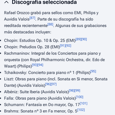
Discografía seleccionada
Rafael Orozco grabó para sellos como EMI, Philips y
[
87
]
Auvidis Valois
. Parte de su discografía ha sido
[
88
]
reeditada recientemente
. Algunas de sus grabaciones
más destacadas incluyen:
[
89
]
[
90
]
Chopin: Estudios Op. 10 & Op. 25 (EMI)
[
91
]
[
92
]
Chopin: Preludios Op. 28 (EMI)
Rachmaninov: Integral de los Conciertos para piano y
orquesta (con Royal Philharmonic Orchestra, dir. Edo de
[
93
]
[
94
]
Waart) (Philips)
[
95
]
Tchaikovsky: Concierto para piano nº 1 (Philips)
Liszt: Obras para piano (incl. Sonata en Si menor, Sonata
[
96
]
[
97
]
Dante) (Auvidis Valois)
[
98
]
[
99
]
Albéniz: Suite
Iberia
(Auvidis Valois)
[
100
]
Falla: Obras para piano (Auvidis Valois)
[
101
]
Schumann: Fantasía en Do mayor, Op. 17
[
102
]
Brahms: Sonata nº 3 en Fa menor, Op. 5