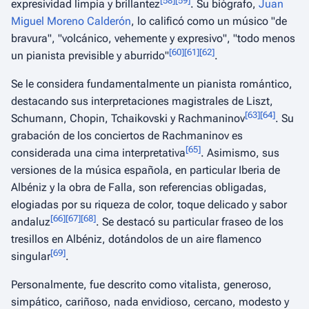
[
58
]
[
59
]
expresividad limpia y brillantez
. Su biógrafo,
Juan
Miguel Moreno Calderón
, lo calificó como un músico "
de
bravura
", "
volcánico, vehemente y expresivo
", "
todo menos
[
60
]
[
61
]
[
62
]
un pianista previsible y aburrido
"
.
Se le considera fundamentalmente un pianista romántico,
destacando sus interpretaciones magistrales de Liszt,
[
63
]
[
64
]
Schumann, Chopin, Tchaikovski y Rachmaninov
. Su
grabación de los conciertos de Rachmaninov es
[
65
]
considerada una cima interpretativa
. Asimismo, sus
versiones de la música española, en particular
Iberia
de
Albéniz y la obra de Falla, son referencias obligadas,
elogiadas por su riqueza de color, toque delicado y sabor
[
66
]
[
67
]
[
68
]
andaluz
. Se destacó su particular fraseo de los
tresillos en Albéniz, dotándolos de un aire flamenco
[
69
]
singular
.
Personalmente, fue descrito como vitalista, generoso,
simpático, cariñoso, nada envidioso, cercano, modesto y