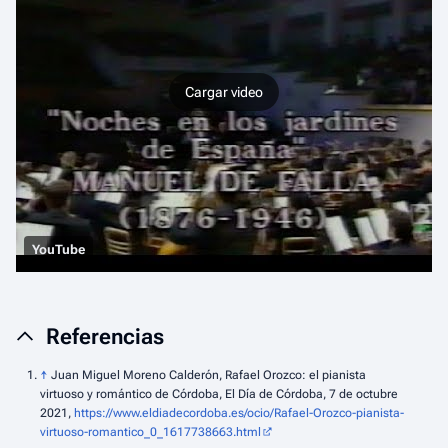
Cargar video
YouTube
Referencias
↑
Juan Miguel Moreno Calderón, Rafael Orozco: el pianista
virtuoso y romántico de Córdoba, El Día de Córdoba, 7 de octubre
2021,
https://www.eldiadecordoba.es/ocio/Rafael-Orozco-pianista-
virtuoso-romantico_0_1617738663.html