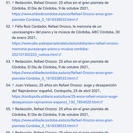
↑
Redacción, Rafael Orozco: 25 años sin el gran pianista de
Córdoba, El Día de Córdoba, 9 de octubre 2021,
https://www.eldiadecordoba.es/ocio/Rafael-Orozco-anos-gran-
pianista-Cordoba_0_1618338533.html
↑
Félix Ruiz Cardador, Rafael Orozco, la memoria de un
«purasangre» del piano y la música de Córdoba, ABC Córdoba, 30
de enero 2021,
https://www.abc.es/espana/andalucia/cordoba/sevi-rafael-orozco-
memoria-purasangre-piano-y-musica-cordoba-
202101302223_noticia.html
↑
Redacción, Rafael Orozco: 25 años sin el gran pianista de
Córdoba, El Día de Córdoba, 9 de octubre 2021,
https://www.eldiadecordoba.es/ocio/Rafael-Orozco-anos-gran-
pianista-Cordoba_0_1618338533.html
↑
Juan Velasco, 25 años sin Rafael Orozco: auge y desaparición
del 'Rajmáninov' español, Cordopolis, 25 de abril 2021,
https://cordopolis.eldiario.es/cultura/25-anos-rafael-orozco-auge-
desaparicion-rajmaninov-espanol_130_7854020.html
↑
Redacción, Rafael Orozco: 25 años sin el gran pianista de
Córdoba, El Día de Córdoba, 9 de octubre 2021,
https://www.eldiadecordoba.es/ocio/Rafael-Orozco-anos-gran-
pianista-Cordoba_0_1618338533.html
↑
Redacción, Rafael Orozco: 25 años sin el gran pianista de