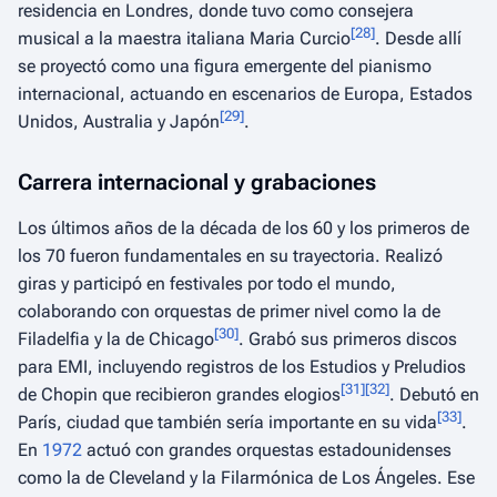
residencia en Londres, donde tuvo como consejera
[
28
]
musical a la maestra italiana Maria Curcio
. Desde allí
se proyectó como una figura emergente del pianismo
internacional, actuando en escenarios de Europa, Estados
[
29
]
Unidos, Australia y Japón
.
Carrera internacional y grabaciones
Los últimos años de la década de los 60 y los primeros de
los 70 fueron fundamentales en su trayectoria. Realizó
giras y participó en festivales por todo el mundo,
colaborando con orquestas de primer nivel como la de
[
30
]
Filadelfia y la de Chicago
. Grabó sus primeros discos
para EMI, incluyendo registros de los Estudios y Preludios
[
31
]
[
32
]
de Chopin que recibieron grandes elogios
. Debutó en
[
33
]
París, ciudad que también sería importante en su vida
.
En
1972
actuó con grandes orquestas estadounidenses
como la de Cleveland y la Filarmónica de Los Ángeles. Ese