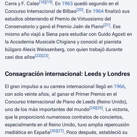
[
18
]
[
19
]
Carra y F. Cales
. En
1963
quedó segundo en el
[
20
]
Concurso Internacional de Bilbao
. En
1964
finalizó sus
estudios obteniendo el Premio de Virtuosismo del
[
21
]
Conservatorio y ganó el Premio Jaén de Piano
. Ese
mismo año viajó a Siena para estudiar con Guido Agosti en
la Accademia Musicale Chigiana y conoció al pianista
búlgaro Alexis Weissenberg, con quien trabajó durante
[
22
]
[
23
]
casi dos años
.
Consagración internacional: Leeds y Londres
El gran impulso a su carrera internacional llegó en
1966
,
con solo veinte años, al ganar el Primer Premio en el
Concurso Internacional de Piano de Leeds (Reino Unido),
[
24
]
[
25
]
uno de los más importantes del mundo
. La victoria,
que le proporcionó numerosos contratos de conciertos,
especialmente en el Reino Unido, tuvo amplia repercusión
[
26
]
[
27
]
mediática en España
. Poco después, estableció su