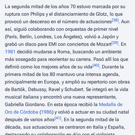
La segunda mitad de los años 70 estuvo marcada por su
ruptura con Philips y el distanciamiento de Glotz, lo que
[
38
]
provocó un descenso en el número de actuaciones
. Aun
así, siguió colaborando con orquestas de primer nivel
(París, Berlín, Londres, Los Ángeles), volvió a Japón y
[
39
]
grabó un disco para EMI con conciertos de Mozart
. En
1981
decidió mudarse a Roma, buscando un ambiente
más sosegado para reorientar su carrera. Pasó allí los que
[
40
]
definió como los mejores años de su vida
. Durante la
primera mitad de los 80 mantuvo una intensa agenda,
principalmente en Europa, y amplió su repertorio con obras
de Bartók, Debussy, Ravel y Schubert. Se integró en la vida
musical italiana y encontró una nueva representante,
Gabriella Giordano. En esta época recibió la
Medalla de
Oro de Córdoba
(
1986
) y volvió a actuar en su ciudad natal
[
41
]
después de varios años
. En la segunda mitad de la
década, sus actuaciones se centraron en Italia y España,
destacando su colaboración en dúo con el violinista