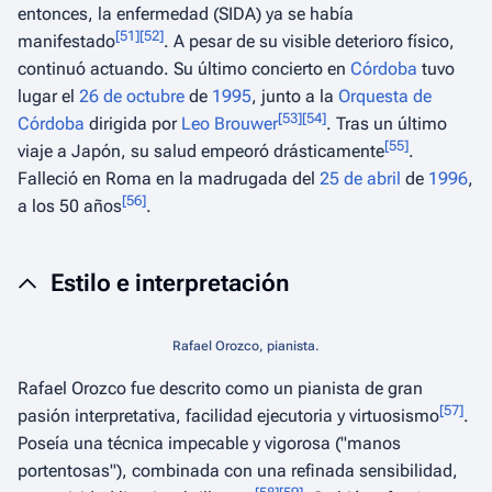
entonces, la enfermedad (SIDA) ya se había
[
51
]
[
52
]
manifestado
. A pesar de su visible deterioro físico,
continuó actuando. Su último concierto en
Córdoba
tuvo
lugar el
26 de octubre
de
1995
, junto a la
Orquesta de
[
53
]
[
54
]
Córdoba
dirigida por
Leo Brouwer
. Tras un último
[
55
]
viaje a Japón, su salud empeoró drásticamente
.
Falleció en Roma en la madrugada del
25 de abril
de
1996
,
[
56
]
a los 50 años
.
Estilo e interpretación
Rafael Orozco, pianista.
Rafael Orozco fue descrito como un pianista de gran
[
57
]
pasión interpretativa, facilidad ejecutoria y virtuosismo
.
Poseía una técnica impecable y vigorosa ("manos
portentosas"), combinada con una refinada sensibilidad,