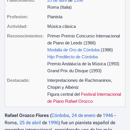
Fallecimiento:
25 de abril
de
1996
Roma (Italia)
Profesion:
Pianista
Actividad:
Música clásica
Reconocimientos:
Primer Premio Concurso Internacional
de Piano de Leeds (1966)
Medalla de Oro de Córdoba
(1986)
Hijo Predilecto de Córdoba
Premio Andalucía de la Música (1993)
Grand Prix du Disque (1993)
Destacado:
Interpretaciones de Rachmaninov,
Chopin y Albéniz
Figura central del
Festival Internacional
de Piano Rafael Orozco
Rafael Orozco Flores
(
Córdoba
,
24 de enero
de
1946
-
Roma,
25 de abril
de
1996
) fue un pianista español de
renombre internacional, considerado uno de los más