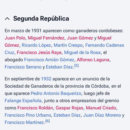
Segunda República
En marzo de 1931 aparecen como ganaderos cordobeses:
Juan Polo
,
Miguel Fernández
,
Juan Gómez
y
Miguel
Gómez
,
Ricardo López
,
Martín Crespo
,
Fernando Cadenas
Cruz
,
Francisco Jesús Raya
,
Miguel de la Rosa
, el
abogado
Francisco Amián Gómez
,
Alfonso Laguna
,
[
5
]
Francisco Serrano
y
Esteban Díaz
.
En septiembre de
1932
aparece en un anuncio de la
Sociedad de Ganaderos de la provincia de Córdoba, en el
que aparece
Pedro Antonio Baquerizo
, luego jefe de
Falange Española
, junto a otros empresarios del gremio
como
Francisco Roldán
,
Gaspar Rojas
,
Manuel Criado
,
Francisco Pino Urbano
,
Esteban Díaz
,
Juan Díaz Moreno
y
[
6
]
Francisco Martínez
.