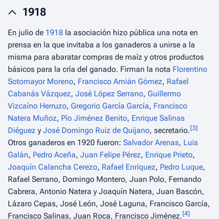
1918
En julio de
1918
la asociación hizo pública una nota en
prensa en la que invitaba a los ganaderos a unirse a la
misma para abaratar compras de maíz y otros productos
básicos para la cría del ganado. Firman la nota
Florentino
Sotomayor Moreno
,
Francisco Amián Gómez
,
Rafael
Cabanás Vázquez
,
José López Serrano
,
Guillermo
Vizcaíno Herruzo
,
Gregorio García García
,
Francisco
Natera Muñoz
,
Pío Jiménez Benito
,
Enrique Salinas
[
3
]
Diéguez
y
José Domingo Ruiz de Quijano
, secretario.
Otros ganaderos en 1920 fueron:
Salvador Arenas
,
Luis
Galán
,
Pedro Aceña
,
Juan Felipe Pérez
,
Enrique Prieto
,
Joaquín Calancha Cerezo
,
Rafael Enríquez
,
Pedro Luque
,
Rafael Serrano, Domingo Montero, Juan Polo, Fernando
Cabrera, Antonio Natera y Joaquín Natera, Juan Bascón,
Lázaro Cepas, José León, José Laguna, Francisco García,
[
4
]
Francisco Salinas, Juan Roca, Francisco Jiménez.