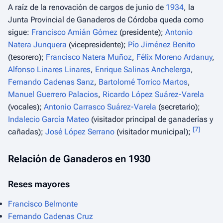
A raíz de la renovación de cargos de junio de
1934
, la
Junta Provincial de Ganaderos de Córdoba queda como
sigue:
Francisco Amián Gómez
(presidente);
Antonio
Natera Junquera
(vicepresidente);
Pío Jiménez Benito
(tesorero);
Francisco Natera Muñoz
,
Félix Moreno Ardanuy
,
Alfonso Linares Linares
,
Enrique Salinas Anchelerga
,
Fernando Cadenas Sanz
,
Bartolomé Torrico Martos
,
Manuel Guerrero Palacios
,
Ricardo López Suárez-Varela
(vocales);
Antonio Carrasco Suárez-Varela
(secretario);
Indalecio García Mateo
(visitador principal de ganaderías y
[
7
]
cañadas);
José López Serrano
(visitador municipal);
Relación de Ganaderos en 1930
Reses mayores
Francisco Belmonte
Fernando Cadenas Cruz