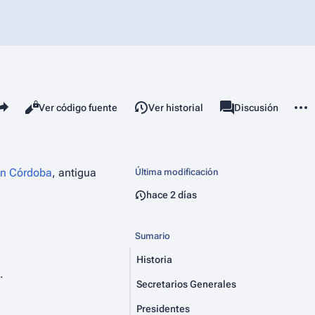
mparte esta página
Más 
Vistas
associated-pages
Leer
Ver código fuente
Ver historial
Página
Discusión
ón Córdoba
, antigua
Última modificación
hace 2 días
Sumario
Historia
.
Secretarios Generales
Presidentes