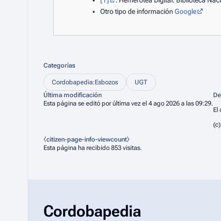
[1]
. Hemerotea Digital. Biblioteca Na
Otro tipo de información
Google
Categorías
Cordobapedia:Esbozos
UGT
Última modificación
De
Esta página se editó por última vez el 4 ago 2026 a las 09:29.
El
(c
⧼citizen-page-info-viewcount⧽
Esta página ha recibido 853 visitas.
Cordobapedia