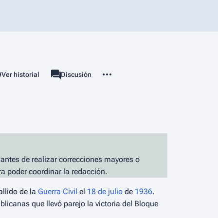
Más acciones
associated-pages
Ver historial
Página
Discusión
 antes de realizar correcciones mayores o
ra poder coordinar la redacción.
allido de la
Guerra Civil
el
18 de julio
de
1936
.
licanas que llevó parejo la victoria del Bloque