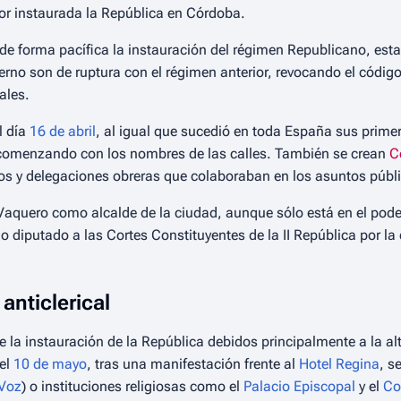
or instaurada la República en Córdoba.
e forma pacífica la instauración del régimen Republicano, est
rno son de ruptura con el régimen anterior, revocando el código
ales.
l día
16 de abril
, al igual que sucedió en toda España sus prim
 comenzando con los nombres de las calles. También se crean
C
os y delegaciones obreras que colaboraban en los asuntos públi
aquero como alcalde de la ciudad, aunque sólo está en el poder
 diputado a las Cortes Constituyentes de la II República por la 
anticlerical
la instauración de la República debidos principalmente a la al
del
10 de mayo
, tras una manifestación frente al
Hotel Regina
, s
Voz
) o instituciones religiosas como el
Palacio Episcopal
y el
Co