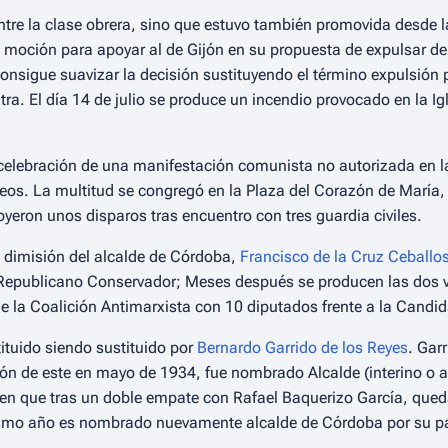
ntre la clase obrera, sino que estuvo también promovida desde l
moción para apoyar al de Gijón en su propuesta de expulsar de
onsigue suavizar la decisión sustituyendo el término
expulsión
p
tra. El día 14 de julio se produce un incendio provocado en la I
celebración de una manifestación comunista no autorizada en l
s. La multitud se congregó en la Plaza del Corazón de María, s
 oyeron unos disparos tras encuentro con tres guardia civiles.
a dimisión del alcalde de Córdoba,
Francisco de la Cruz Ceballo
Republicano Conservador; Meses después se producen las dos vu
de la Coalición Antimarxista con 10 diputados frente a la Candid
ituido siendo sustituido por
Bernardo Garrido de los Reyes
. Gar
ión de este en mayo de 1934, fue nombrado Alcalde (interino o ac
en que tras un doble empate con Rafael Baquerizo García, qued
ismo año es nombrado nuevamente alcalde de Córdoba por su pa