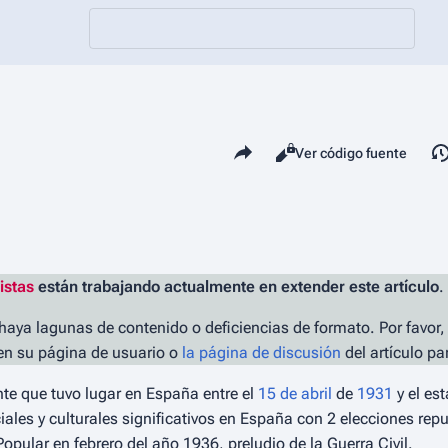
Comparte esta página
Vistas
Leer
Ver código fuente
istas
están trabajando actualmente en extender este artículo
.
 haya lagunas de contenido o deficiencias de formato. Por favor,
 en su página de usuario o
la página de discusión
del artículo pa
nte que tuvo lugar en España entre el
15 de abril
de
1931
y el est
ales y culturales significativos en España con 2 elecciones repub
opular en febrero del año 1936, preludio de la Guerra Civil.