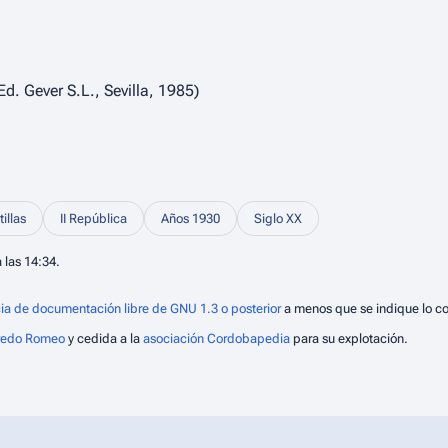
Ed. Gever S.L., Sevilla, 1985)
tillas
II República
Años 1930
Siglo XX
 las 14:34.
ia de documentación libre de GNU 1.3 o posterior
a menos que se indique lo co
fredo Romeo
y cedida a la
asociación Cordobapedia
para su explotación.