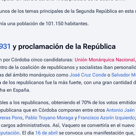
unos de los temas principales de la Segunda República en esta 
nía una población de 101.150 habitantes.
1931
y proclamación de la República
on por Córdoba cinco candidaturas:
Unión Monárquica Nacional
tro de la coalición de republicanos y socialistas iban persona
uras del ámbito monárquico como
José Cruz Conde
o
Salvador M
de los republicanos fue la más fuerte, con una gran cantidad d
cha en España.
bles a los republicanos, obteniendo el 70% de los votos emitidos
Republicana que en Córdoba componen entre otros
Antonio Jaén
reras Pons
,
Pablo Troyano Moraga
y
Francisco Azorín Izquierdo
 cargos administrativos. Así, Vaquero se convertiría en el nuevo
iputación
. El día
16 de abril
se convoca una manifestación que, 