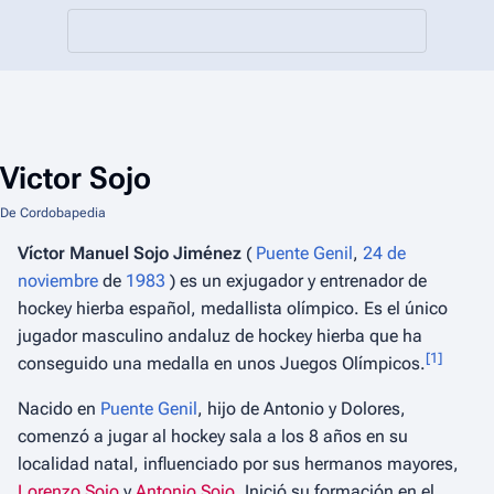
Victor Sojo
De Cordobapedia
Víctor Manuel Sojo Jiménez
(
Puente Genil
,
24 de
noviembre
de
1983
) es un exjugador y entrenador de
hockey hierba español, medallista olímpico. Es el único
jugador masculino andaluz de hockey hierba que ha
[
1
]
conseguido una medalla en unos Juegos Olímpicos.
Nacido en
Puente Genil
, hijo de Antonio y Dolores,
comenzó a jugar al hockey sala a los 8 años en su
localidad natal, influenciado por sus hermanos mayores,
Lorenzo Sojo
y
Antonio Sojo
. Inició su formación en el