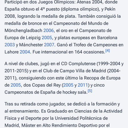
Participó en dos Juegos Olímpicos: Atenas 2004, donde
España obtuvo el 4º puesto (diploma olímpico), y Pekín
2008, logrando la medalla de plata. También consiguió la
medalla de bronce en el Campeonato del Mundo de
Mönchengladbach
2006
, el oro en el Campeonato de
Europa de Leipzig
2005
, y platas europeas en Barcelona
2003
y Mánchester
2007
. Ganó el Trofeo de Campeones en
[
4
]
Lahore
2004
. Fue internacional en 164 ocasiones.
A nivel de clubes, jugó en el CD Complutense (1999-2004 y
2011-2015) y en el Club de Campo Villa de Madrid (2004-
2011), consiguiendo con este último la Recopa de Europa
de
2005
, dos Copas del Rey (
2005
y
2011
) y cinco
[
5
]
Campeonatos de España de hockey sala.
Tras su retirada como jugador, se dedicó a la formación y
al entrenamiento. Es Graduado en Ciencias de la Actividad
Física y el Deporte por la Universidad Politécnica de
Madrid, Máster en Alto Rendimiento Deportivo por el